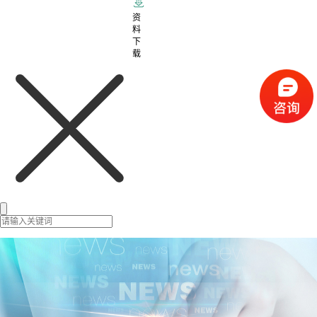
资
料
下
载