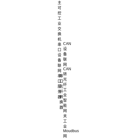
主
可
控
工
业
交
换
机
CAN
串
设
口
备
设
联
备
网
联
CAN
网
转
串
串
光
口
口
纤
服
光
工
务
纤
业
器
转
智
换
能
器
网
关
工
业
Moudbus
网