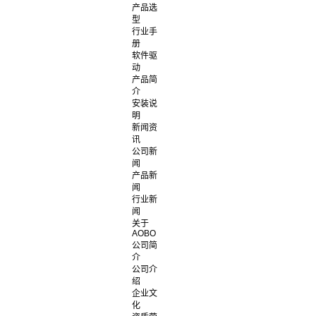
产品选
型
行业手
册
软件驱
动
产品简
介
安装说
明
新闻资
讯
公司新
闻
产品新
闻
行业新
闻
关于
AOBO
公司简
介
公司介
绍
企业文
化