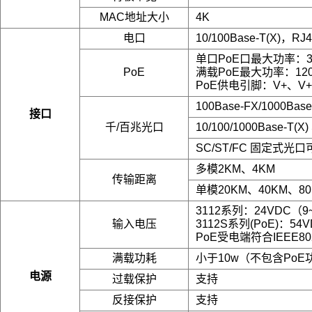
MAC地址大小
4K
电口
10/100Base-T(X
单口PoE口最大功率：3
PoE
满载PoE最大功率：12
PoE供电引脚：V+、V+
100Base-FX/1000Ba
接口
千/百兆光口
10/100/1000Base-T(
SC/ST/FC 固定式光口
多模2KM、4KM
传输距离
单模20KM、40KM、80
3112系列：24VDC（9
输入电压
3112S系列(PoE)：54V
PoE受电端符合IEEE
满载功耗
小于10w（不包含PoE
电源
过载保护
支持
反接保护
支持