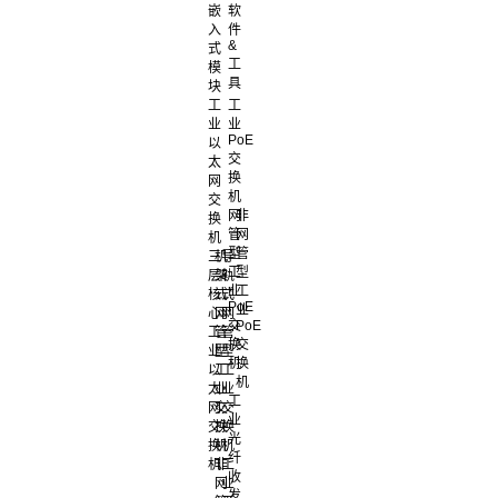
嵌
软
入
件
&
式
工
模
具
块
工
工
业
业
PoE
以
交
太
换
网
机
交
网
非
换
管
网
机
型
管
三
机
导
工
型
层
架
轨
业
工
核
式
式
PoE
业
心
网
网
交
PoE
工
管
管
换
交
业
型
型
机
换
以
工
工
机
太
业
业
工
网
交
交
业
交
换
换
光
换
机
机
纤
机
非
工
收
网
业
发