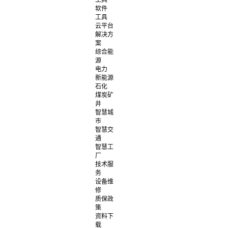
工具
软件
工具
云平台
解决方
案
综合能
源
电力
新能源
石化
煤炭矿
井
智慧城
市
智慧交
通
智慧工
厂
技术服
务
设备维
修
质保政
策
资料下
载