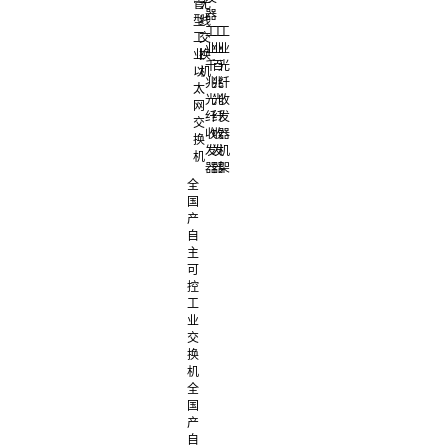
管
无
器
型
线
工
工
工
工
交
业
业
业
业
换
千
百
光
以
机
兆
兆
纤
太
光
光
收
网
纤
纤
发
交
收
收
器
换
发
发
机
机
器
器
架
全
国
产
自
主
可
控
工
业
交
换
机
全
国
产
自