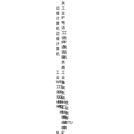
关
边
工
缘
业
IP
计
电
算
话
机
工
工
边
业
业
缘
IP
IP
计
语
电
算
音
话
机
服
机
务
器
工
工
业
业
WIFI
蜂
工
工
工
窝
业
业
业
无
无
无
无
线
线
线
线
4G
5G
工
AP
AC
网
工
工
业
桥
业
业
数
路
路
传
由
由
DTU
器
器
轨
矿