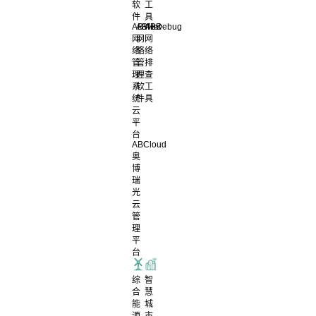
软
工
件
具
ABView
ABNet
ABDebug
网
网
网
络
络
络
管
管
排
理
理
查
系
软
工
统
件
具
云
平
台
ABCloud
奥
博
瑞
光
云
管
理
平
台
综
智
合
慧
能
城
源
市