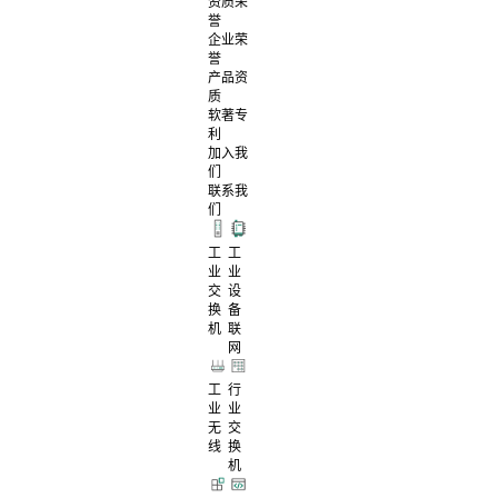
资质荣
誉
企业荣
誉
产品资
质
软著专
利
加入我
们
联系我
们
工
工
业
业
交
设
换
备
机
联
网
工
行
业
业
无
交
线
换
机