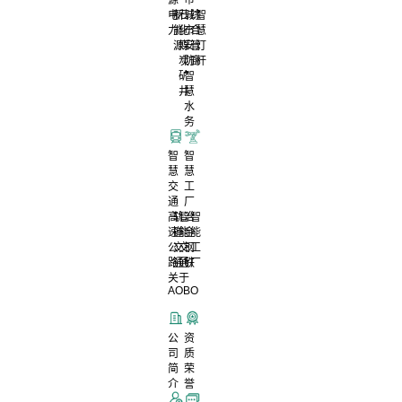
电
新
石
城
综
智
力
能
化
市
合
慧
源
煤
安
管
灯
炭
防
廊
杆
矿
智
井
慧
水
务
智
智
慧
慧
交
工
通
厂
高
轨
智
冶
智
速
道
能
金
能
公
交
交
钢
工
路
通
通
铁
厂
关于
AOBO
公
资
司
质
简
荣
介
誉