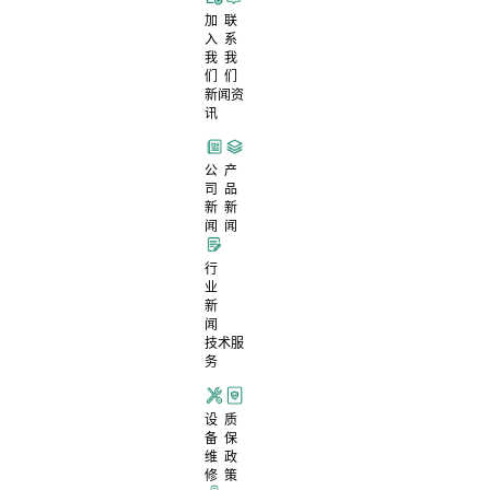
加
联
入
系
我
我
们
们
新闻资
讯
公
产
司
品
新
新
闻
闻
行
业
新
闻
技术服
务
设
质
备
保
维
政
修
策