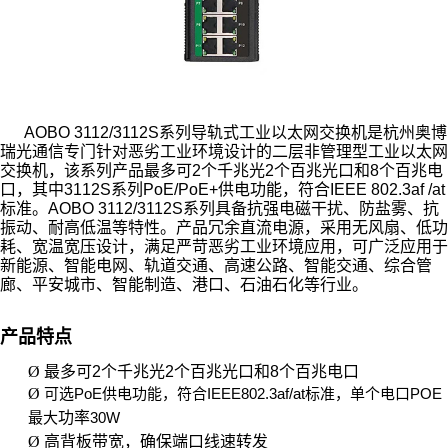
AOBO 3112/3112S
系列导轨式工业以太网交换机是杭州奥博
瑞光通信专门针对恶劣工业环境设计的二层非管理型工业以太网
交换机，该系列产品最多可2个千兆光2个百兆光口和8个百兆电
口，其中3112S系列PoE/PoE+供电功能，符合IEEE 802.3af /at
标准。AOBO 3112/3112S系列具备抗强电磁干扰、防盐雾、抗
振动、耐高低温等特性。产品冗余直流电源，采用无风扇、低功
耗、宽温宽压设计，满足严苛恶劣工业环境应用，可广泛应用于
新能源、智能电网、轨道交通、高速公路、智能交通、综合管
廊、平安城市、智能制造、港口、石油石化等行业。
产品特点
Ø
最多可2个千兆光2个百兆光口和8个百兆电口
Ø
可选PoE供电功能，符合IEEE802.3af/at标准，单个电口POE
最大
功率
30W
Ø
高背板带宽，确保端口线速转发