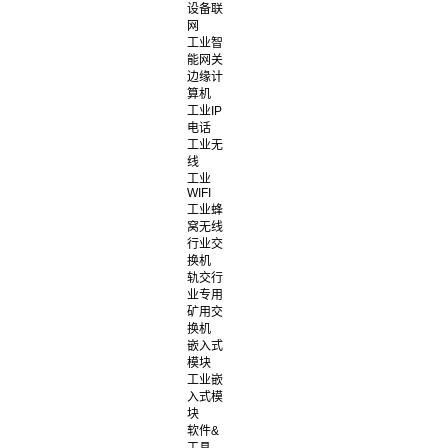
设备联
网
工业智
能网关
边缘计
算机
工业IP
电话
工业无
线
工业
WIFI
工业蜂
窝无线
行业交
换机
轨交行
业专用
矿用交
换机
嵌入式
模块
工业嵌
入式模
块
软件&