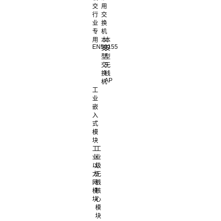
交
用
行
交
业
换
专
机
用
本
本
EN50155
安
安
型
型
交
无
换
线
AP
机
工
业
嵌
入
式
模
块
工
工
业
业
以
级
太
无
网
线
模
核
块
心
模
块