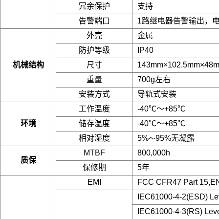
冗余保护
支持
告警端口
1路继电器告警输出，电流
外壳
金属
防护等级
IP40
机械结构
尺寸
143mm×102.5mm×48
重量
700g左右
安装方式
导轨式安装
工作温度
-40℃～+85℃
环境
储存温度
-40℃～+85℃
相对湿度
5%
95%无凝露
～
MTBF
800,000h
质保
保修期
5年
EMI
FCC CFR47 Part 15,E
IEC61000-4-2(ESD) Le
IEC61000-4-3(RS) Leve