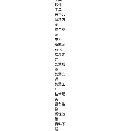
工具
软件
工具
云平台
解决方
案
综合能
源
电力
新能源
石化
煤炭矿
井
智慧城
市
智慧交
通
智慧工
厂
技术服
务
设备维
修
质保政
策
资料下
载