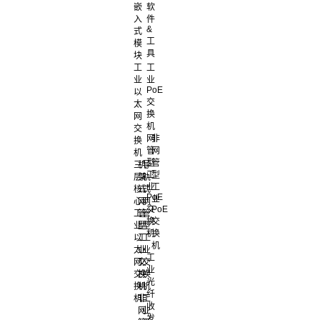
嵌
软
入
件
&
式
工
模
具
块
工
工
业
业
PoE
以
交
太
换
网
机
交
网
非
换
管
网
机
型
管
三
机
导
工
型
层
架
轨
业
工
核
式
式
PoE
业
心
网
网
交
PoE
工
管
管
换
交
业
型
型
机
换
以
工
工
机
太
业
业
工
网
交
交
业
交
换
换
光
换
机
机
纤
机
非
工
收
网
业
发