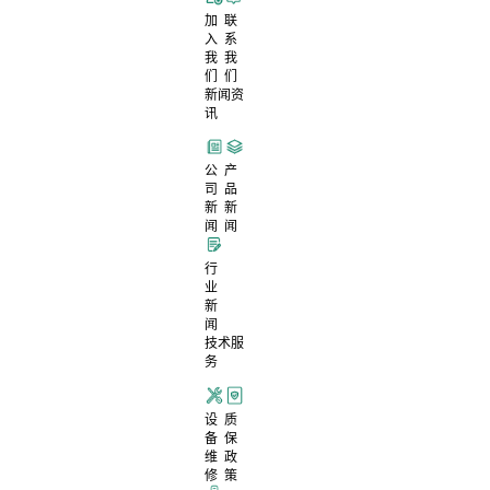
加
联
入
系
我
我
们
们
新闻资
讯
公
产
司
品
新
新
闻
闻
行
业
新
闻
技术服
务
设
质
备
保
维
政
修
策