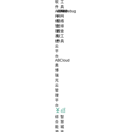
软
工
件
具
ABView
ABNet
ABDebug
网
网
网
络
络
络
管
管
排
理
理
查
系
软
工
统
件
具
云
平
台
ABCloud
奥
博
瑞
光
云
管
理
平
台
综
智
合
慧
能
城
源
市