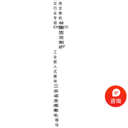
交
用
行
交
业
换
专
机
用
本
本
EN50155
安
安
型
型
交
无
换
线
AP
机
工
业
嵌
入
式
模
块
工
工
业
业
以
级
太
无
网
线
模
核
块
心
模
块