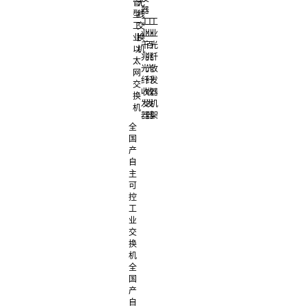
管
无
器
型
线
工
工
工
工
交
业
业
业
业
换
千
百
光
以
机
兆
兆
纤
太
光
光
收
网
纤
纤
发
交
收
收
器
换
发
发
机
机
器
器
架
全
国
产
自
主
可
控
工
业
交
换
机
全
国
产
自