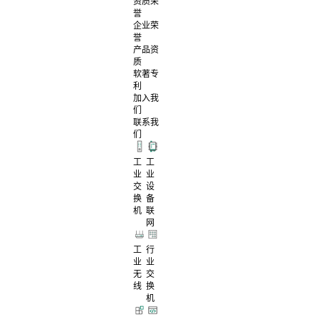
资质荣
誉
企业荣
誉
产品资
质
软著专
利
加入我
们
联系我
们
工
工
业
业
交
设
换
备
机
联
网
工
行
业
业
无
交
线
换
机