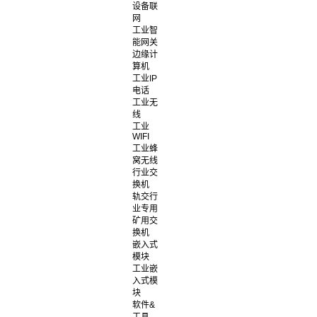
设备联
网
工业智
能网关
边缘计
算机
工业IP
电话
工业无
线
工业
WIFI
工业蜂
窝无线
行业交
换机
轨交行
业专用
矿用交
换机
嵌入式
模块
工业嵌
入式模
块
软件&