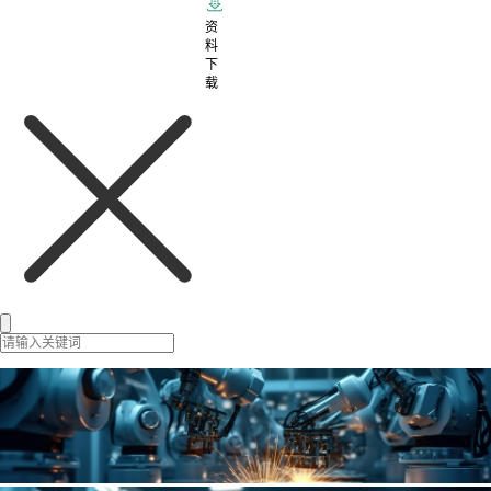
资
料
下
载