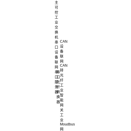
主
可
控
工
业
交
换
机
CAN
串
设
口
备
设
联
备
网
联
CAN
网
转
串
串
光
口
口
纤
服
光
工
务
纤
业
器
转
智
换
能
器
网
关
工
业
Moudbus
网