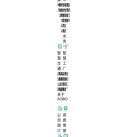
电
新
石
城
综
智
力
能
化
市
合
慧
源
煤
安
管
灯
炭
防
廊
杆
矿
智
井
慧
水
务
智
智
慧
慧
交
工
通
厂
高
轨
智
冶
智
速
道
能
金
能
公
交
交
钢
工
路
通
通
铁
厂
关于
AOBO
公
资
司
质
简
荣
介
誉