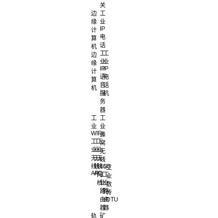
关
边
工
缘
业
IP
计
电
算
话
机
工
工
边
业
业
缘
IP
IP
计
语
电
算
音
话
机
服
机
务
器
工
工
业
业
WIFI
蜂
工
工
工
窝
业
业
业
无
无
无
无
线
线
线
线
4G
5G
工
AP
AC
网
工
工
业
桥
业
业
数
路
路
传
由
由
DTU
器
器
轨
矿