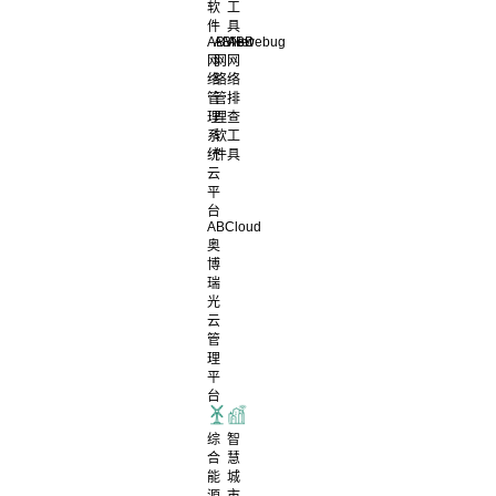
软
工
件
具
ABView
ABNet
ABDebug
网
网
网
络
络
络
管
管
排
理
理
查
系
软
工
统
件
具
云
平
台
ABCloud
奥
博
瑞
光
云
管
理
平
台
综
智
合
慧
能
城
源
市