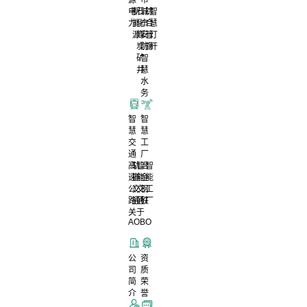
电
新
石
城
综
智
力
能
化
市
合
慧
源
煤
安
管
灯
炭
防
廊
杆
矿
智
井
慧
水
务
智
智
慧
慧
交
工
通
厂
高
轨
智
冶
智
速
道
能
金
能
公
交
交
钢
工
路
通
通
铁
厂
关于
AOBO
公
资
司
质
简
荣
介
誉