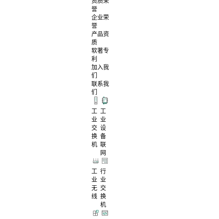
资质荣
誉
企业荣
誉
产品资
质
软著专
利
加入我
们
联系我
们
工
工
业
业
交
设
换
备
机
联
网
工
行
业
业
无
交
线
换
机