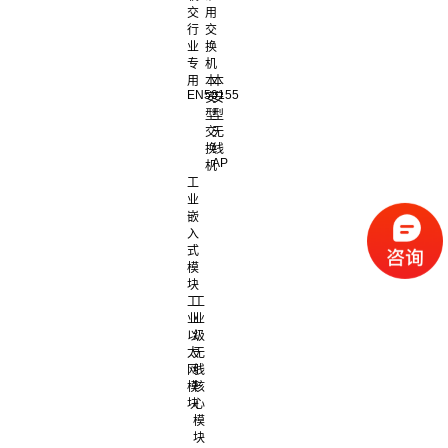
交
用
行
交
业
换
专
机
用
本
本
EN50155
安
安
型
型
交
无
换
线
AP
机
工
业
嵌
入
式
模
块
工
工
业
业
以
级
太
无
网
线
模
核
块
心
模
块