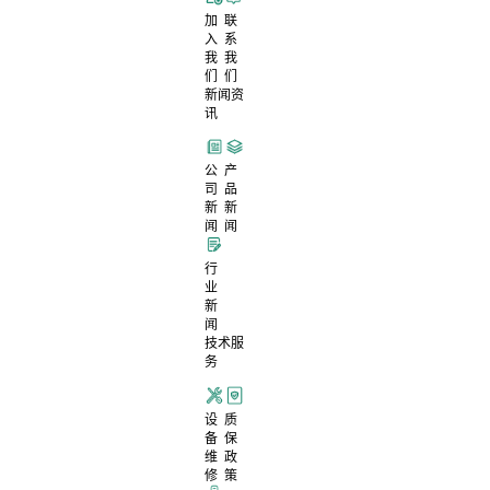
加
联
入
系
我
我
们
们
新闻资
讯
公
产
司
品
新
新
闻
闻
行
业
新
闻
技术服
务
设
质
备
保
维
政
修
策