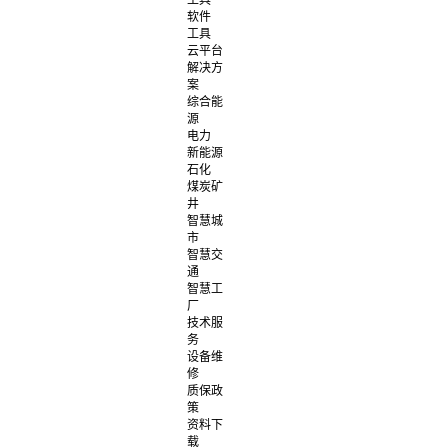
工具
软件
工具
云平台
解决方
案
综合能
源
电力
新能源
石化
煤炭矿
井
智慧城
市
智慧交
通
智慧工
厂
技术服
务
设备维
修
质保政
策
资料下
载