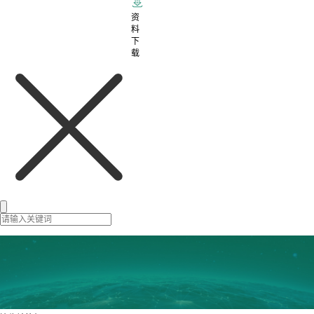
资
料
下
载