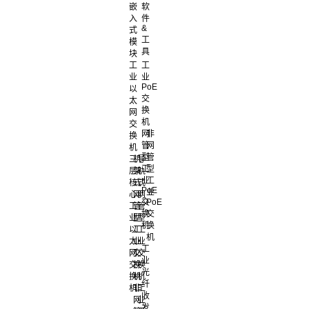
嵌
软
入
件
&
式
工
模
具
块
工
工
业
业
PoE
以
交
太
换
网
机
交
网
非
换
管
网
机
型
管
三
机
导
工
型
层
架
轨
业
工
核
式
式
PoE
业
心
网
网
交
PoE
工
管
管
换
交
业
型
型
机
换
以
工
工
机
太
业
业
工
网
交
交
业
交
换
换
光
换
机
机
纤
机
非
工
收
网
业
发