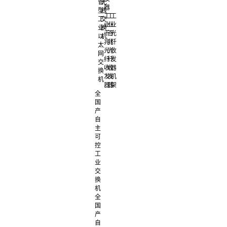
管
无
器
型
线
工
工
工
工
交
业
业
业
业
换
千
百
光
以
机
兆
兆
纤
太
光
光
收
网
纤
纤
发
交
收
收
器
换
发
发
机
机
器
器
架
全
国
产
自
主
可
控
工
业
交
换
机
全
国
产
自