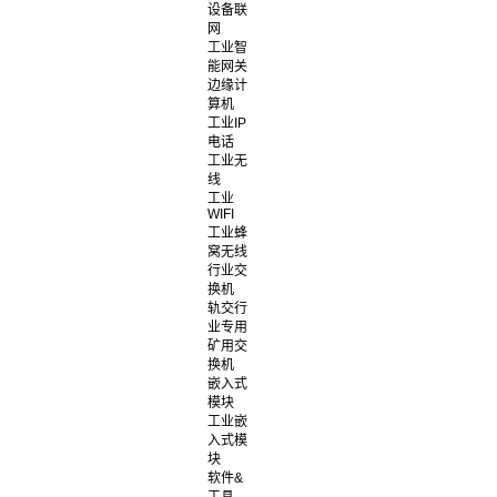
设备联
网
工业智
能网关
边缘计
算机
工业IP
电话
工业无
线
工业
WIFI
工业蜂
窝无线
行业交
换机
轨交行
业专用
矿用交
换机
嵌入式
模块
工业嵌
入式模
块
软件&