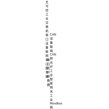
主
可
控
工
业
交
换
机
CAN
串
设
口
备
设
联
备
网
联
CAN
网
转
串
串
光
口
口
纤
服
光
工
务
纤
业
器
转
智
换
能
器
网
关
工
业
Moudbus
网