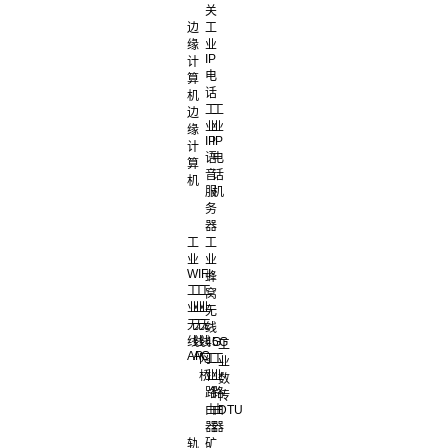
关
边
工
缘
业
IP
计
电
算
话
机
工
工
边
业
业
缘
IP
IP
计
语
电
算
音
话
机
服
机
务
器
工
工
业
业
WIFI
蜂
工
工
工
窝
业
业
业
无
无
无
无
线
线
线
线
4G
5G
工
AP
AC
网
工
工
业
桥
业
业
数
路
路
传
由
由
DTU
器
器
轨
矿