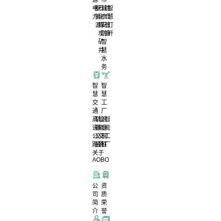
电
新
石
城
综
智
力
能
化
市
合
慧
源
煤
安
管
灯
炭
防
廊
杆
矿
智
井
慧
水
务
智
智
慧
慧
交
工
通
厂
高
轨
智
冶
智
速
道
能
金
能
公
交
交
钢
工
路
通
通
铁
厂
关于
AOBO
公
资
司
质
简
荣
介
誉