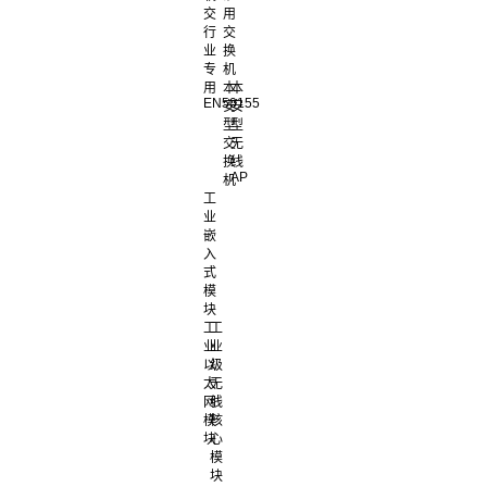
交
用
行
交
业
换
专
机
用
本
本
EN50155
安
安
型
型
交
无
换
线
AP
机
工
业
嵌
入
式
模
块
工
工
业
业
以
级
太
无
网
线
模
核
块
心
模
块