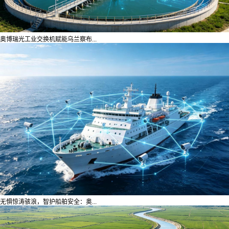
奥博瑞光工业交换机赋能乌兰察布...
无惧惊涛骇浪，智护船舶安全：奥...