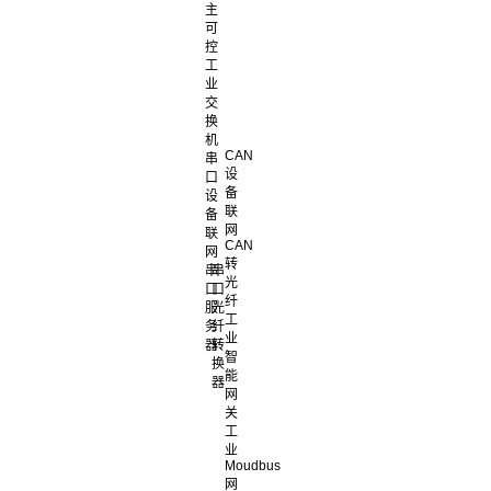
主
可
控
工
业
交
换
机
CAN
串
设
口
备
设
联
备
网
联
CAN
网
转
串
串
光
口
口
纤
服
光
工
务
纤
业
器
转
智
换
能
器
网
关
工
业
Moudbus
网