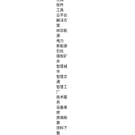
工具
软件
工具
云平台
解决方
案
综合能
源
电力
新能源
石化
煤炭矿
井
智慧城
市
智慧交
通
智慧工
厂
技术服
务
设备维
修
质保政
策
资料下
载