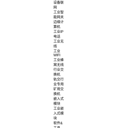
设备联
网
工业智
能网关
边缘计
算机
工业IP
电话
工业无
线
工业
WIFI
工业蜂
窝无线
行业交
换机
轨交行
业专用
矿用交
换机
嵌入式
模块
工业嵌
入式模
块
软件&