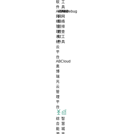
软
工
件
具
ABView
ABNet
ABDebug
网
网
网
络
络
络
管
管
排
理
理
查
系
软
工
统
件
具
云
平
台
ABCloud
奥
博
瑞
光
云
管
理
平
台
综
智
合
慧
能
城
源
市