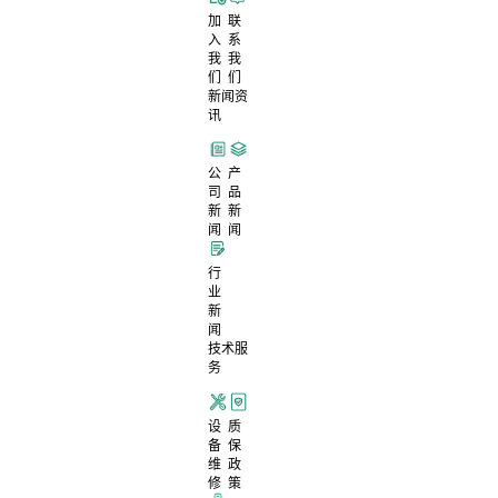
加
联
入
系
我
我
们
们
新闻资
讯
公
产
司
品
新
新
闻
闻
行
业
新
闻
技术服
务
设
质
备
保
维
政
修
策