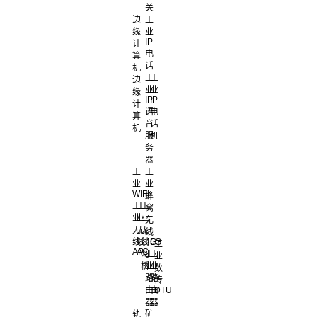
关
边
工
缘
业
IP
计
电
算
话
机
工
工
边
业
业
缘
IP
IP
计
语
电
算
音
话
机
服
机
务
器
工
工
业
业
WIFI
蜂
工
工
工
窝
业
业
业
无
无
无
无
线
线
线
线
4G
5G
工
AP
AC
网
工
工
业
桥
业
业
数
路
路
传
由
由
DTU
器
器
轨
矿