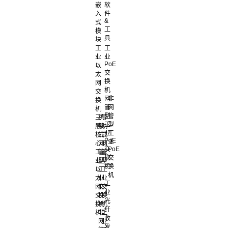
嵌
软
入
件
&
式
工
模
具
块
工
工
业
业
PoE
以
交
太
换
网
机
交
网
非
换
管
网
机
型
管
三
机
导
工
型
层
架
轨
业
工
核
式
式
PoE
业
心
网
网
交
PoE
工
管
管
换
交
业
型
型
机
换
以
工
工
机
太
业
业
工
网
交
交
业
交
换
换
光
换
机
机
纤
机
非
工
收
网
业
发