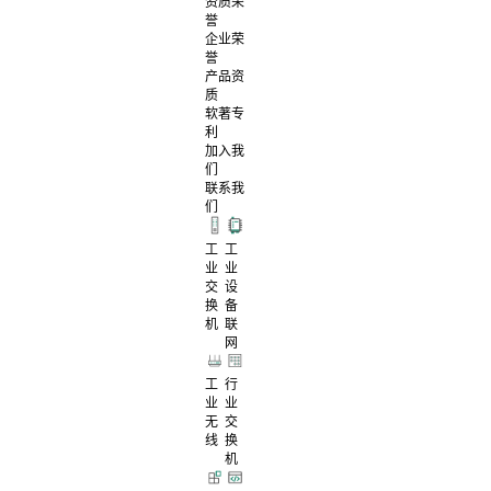
资质荣
誉
企业荣
誉
产品资
质
软著专
利
加入我
们
联系我
们
工
工
业
业
交
设
换
备
机
联
网
工
行
业
业
无
交
线
换
机