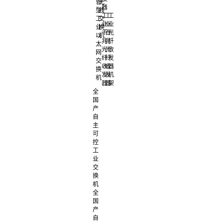
管
无
器
型
线
工
工
工
工
交
业
业
业
业
换
千
百
光
以
机
兆
兆
纤
太
光
光
收
网
纤
纤
发
交
收
收
器
换
发
发
机
机
器
器
架
全
国
产
自
主
可
控
工
业
交
换
机
全
国
产
自