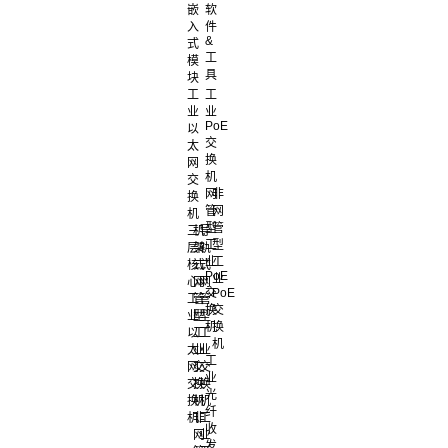
嵌
软
入
件
&
式
工
模
具
块
工
工
业
业
PoE
以
交
太
换
网
机
交
网
非
换
管
网
机
型
管
三
机
导
工
型
层
架
轨
业
工
核
式
式
PoE
业
心
网
网
交
PoE
工
管
管
换
交
业
型
型
机
换
以
工
工
机
太
业
业
工
网
交
交
业
交
换
换
光
换
机
机
纤
机
非
工
收
网
业
发