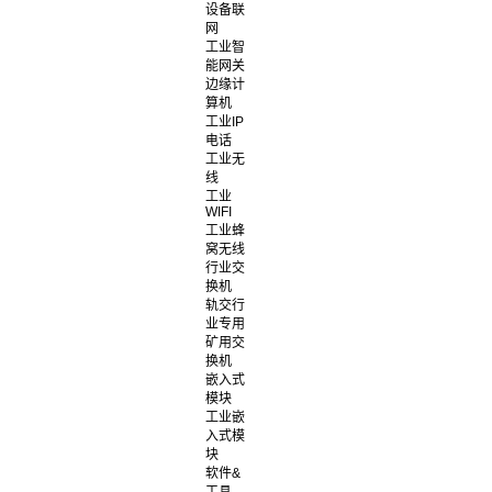
设备联
网
工业智
能网关
边缘计
算机
工业IP
电话
工业无
线
工业
WIFI
工业蜂
窝无线
行业交
换机
轨交行
业专用
矿用交
换机
嵌入式
模块
工业嵌
入式模
块
软件&