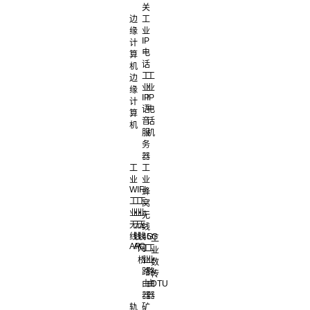
关
边
工
缘
业
IP
计
电
算
话
机
工
工
边
业
业
缘
IP
IP
计
语
电
算
音
话
机
服
机
务
器
工
工
业
业
WIFI
蜂
工
工
工
窝
业
业
业
无
无
无
无
线
线
线
线
4G
5G
工
AP
AC
网
工
工
业
桥
业
业
数
路
路
传
由
由
DTU
器
器
轨
矿