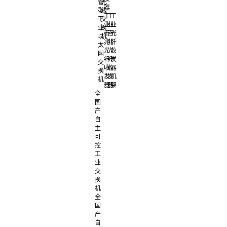
管
无
器
型
线
工
工
工
工
交
业
业
业
业
换
千
百
光
以
机
兆
兆
纤
太
光
光
收
网
纤
纤
发
交
收
收
器
换
发
发
机
机
器
器
架
全
国
产
自
主
可
控
工
业
交
换
机
全
国
产
自