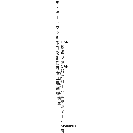
主
可
控
工
业
交
换
机
CAN
串
设
口
备
设
联
备
网
联
CAN
网
转
串
串
光
口
口
纤
服
光
工
务
纤
业
器
转
智
换
能
器
网
关
工
业
Moudbus
网