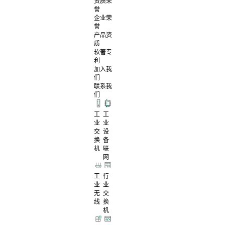
资质荣
誉
企业荣
誉
产品资
质
软著专
利
加入我
们
联系我
们
工
工
业
业
交
设
换
备
机
联
网
工
行
业
业
无
交
线
换
机