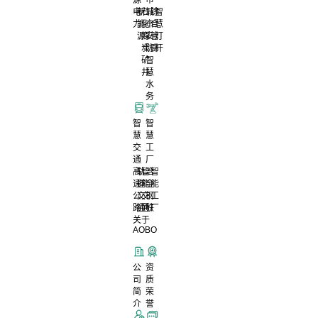
电
新
石
城
综
智
力
能
化
市
合
慧
源
煤
安
管
灯
炭
防
廊
杆
矿
智
井
慧
水
务
智
智
慧
慧
交
工
通
厂
高
轨
智
冶
智
速
道
能
金
能
公
交
交
钢
工
路
通
通
铁
厂
关于
AOBO
公
资
司
质
简
荣
介
誉