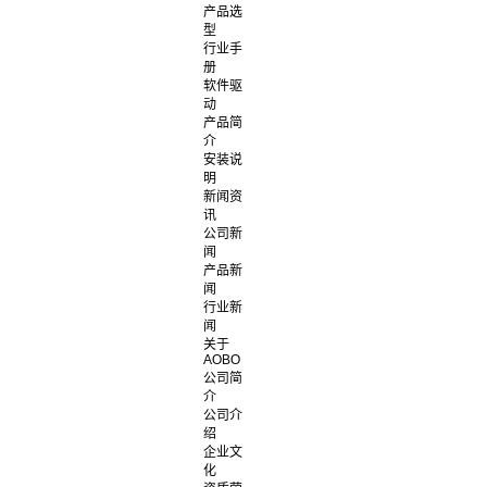
产品选
型
行业手
册
软件驱
动
产品简
介
安装说
明
新闻资
讯
公司新
闻
产品新
闻
行业新
闻
关于
AOBO
公司简
介
公司介
绍
企业文
化