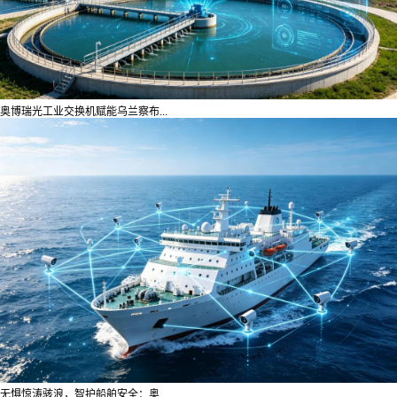
奥博瑞光工业交换机赋能乌兰察布...
无惧惊涛骇浪，智护船舶安全：奥...