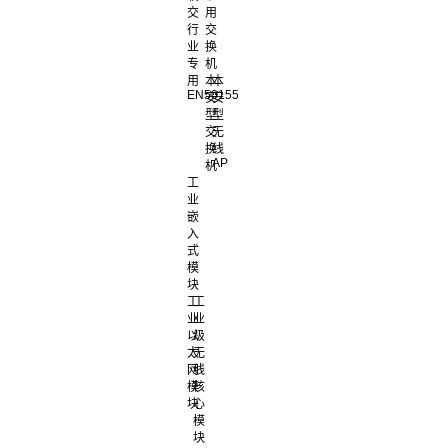
交
用
行
交
业
换
专
机
用
本
本
EN50155
安
安
型
型
交
无
换
线
AP
机
工
业
嵌
入
式
模
块
工
工
业
业
以
级
太
无
网
线
模
核
块
心
模
块