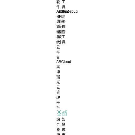
软
工
件
具
ABView
ABNet
ABDebug
网
网
网
络
络
络
管
管
排
理
理
查
系
软
工
统
件
具
云
平
台
ABCloud
奥
博
瑞
光
云
管
理
平
台
综
智
合
慧
能
城
源
市