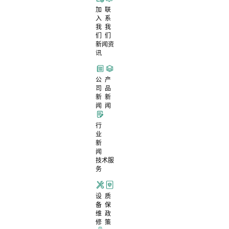
加
联
入
系
我
我
们
们
新闻资
讯
公
产
司
品
新
新
闻
闻
行
业
新
闻
技术服
务
设
质
备
保
维
政
修
策