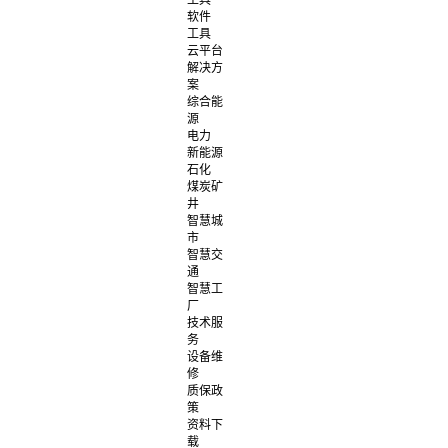
工具
软件
工具
云平台
解决方
案
综合能
源
电力
新能源
石化
煤炭矿
井
智慧城
市
智慧交
通
智慧工
厂
技术服
务
设备维
修
质保政
策
资料下
载