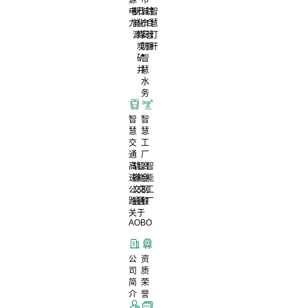
电
新
石
城
综
智
力
能
化
市
合
慧
源
煤
安
管
灯
炭
防
廊
杆
矿
智
井
慧
水
务
智
智
慧
慧
交
工
通
厂
高
轨
智
冶
智
速
道
能
金
能
公
交
交
钢
工
路
通
通
铁
厂
关于
AOBO
公
资
司
质
简
荣
介
誉