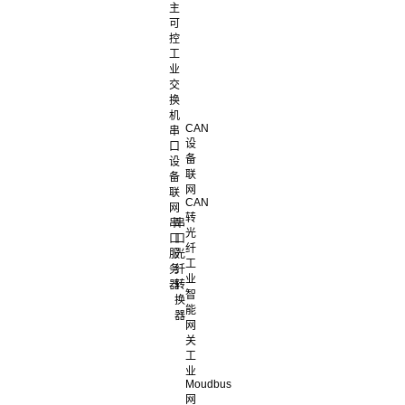
主
可
控
工
业
交
换
机
CAN
串
设
口
备
设
联
备
网
联
CAN
网
转
串
串
光
口
口
纤
服
光
工
务
纤
业
器
转
智
换
能
器
网
关
工
业
Moudbus
网