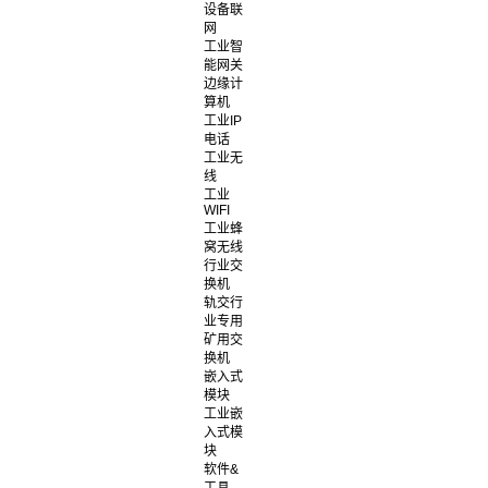
设备联
网
工业智
能网关
边缘计
算机
工业IP
电话
工业无
线
工业
WIFI
工业蜂
窝无线
行业交
换机
轨交行
业专用
矿用交
换机
嵌入式
模块
工业嵌
入式模
块
软件&