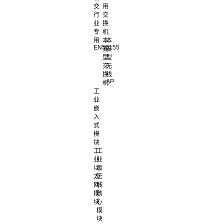
交
用
行
交
业
换
专
机
用
本
本
EN50155
安
安
型
型
交
无
换
线
AP
机
工
业
嵌
入
式
模
块
工
工
业
业
以
级
太
无
网
线
模
核
块
心
模
块