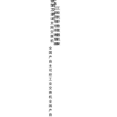
管
无
器
型
线
工
工
工
工
交
业
业
业
业
换
千
百
光
以
机
兆
兆
纤
太
光
光
收
网
纤
纤
发
交
收
收
器
换
发
发
机
机
器
器
架
全
国
产
自
主
可
控
工
业
交
换
机
全
国
产
自