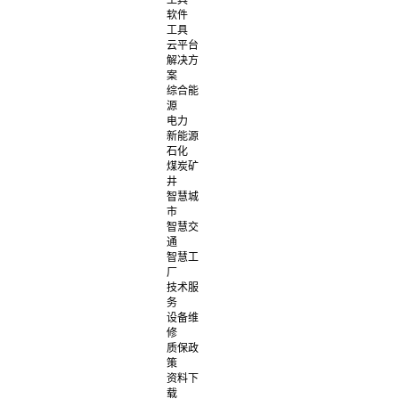
工具
软件
工具
云平台
解决方
案
综合能
源
电力
新能源
石化
煤炭矿
井
智慧城
市
智慧交
通
智慧工
厂
技术服
务
设备维
修
质保政
策
资料下
载