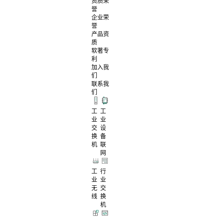
资质荣
誉
企业荣
誉
产品资
质
软著专
利
加入我
们
联系我
们
工
工
业
业
交
设
换
备
机
联
网
工
行
业
业
无
交
线
换
机