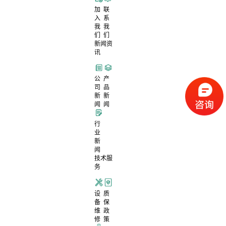
加
联
入
系
我
我
们
们
新闻资
讯
公
产
司
品
新
新
闻
闻
行
业
新
闻
技术服
务
设
质
备
保
维
政
修
策