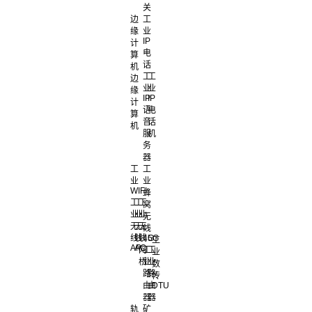
关
边
工
缘
业
IP
计
电
算
话
机
工
工
边
业
业
缘
IP
IP
计
语
电
算
音
话
机
服
机
务
器
工
工
业
业
WIFI
蜂
工
工
工
窝
业
业
业
无
无
无
无
线
线
线
线
4G
5G
工
AP
AC
网
工
工
业
桥
业
业
数
路
路
传
由
由
DTU
器
器
轨
矿