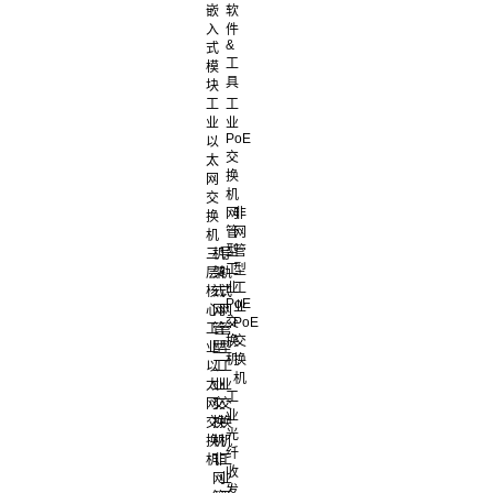
嵌
软
入
件
&
式
工
模
具
块
工
工
业
业
PoE
以
交
太
换
网
机
交
网
非
换
管
网
机
型
管
三
机
导
工
型
层
架
轨
业
工
核
式
式
PoE
业
心
网
网
交
PoE
工
管
管
换
交
业
型
型
机
换
以
工
工
机
太
业
业
工
网
交
交
业
交
换
换
光
换
机
机
纤
机
非
工
收
网
业
发