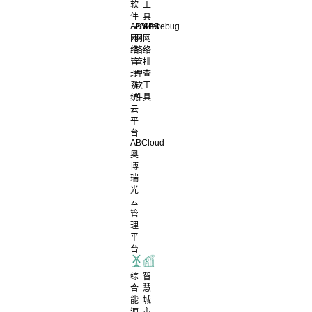
软
工
件
具
ABView
ABNet
ABDebug
网
网
网
络
络
络
管
管
排
理
理
查
系
软
工
统
件
具
云
平
台
ABCloud
奥
博
瑞
光
云
管
理
平
台
综
智
合
慧
能
城
源
市