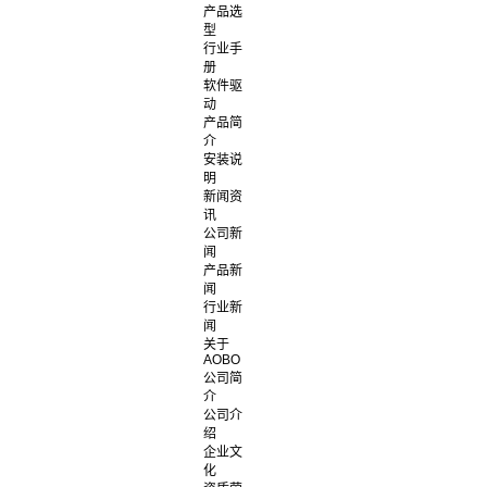
产品选
型
行业手
册
软件驱
动
产品简
介
安装说
明
新闻资
讯
公司新
闻
产品新
闻
行业新
闻
关于
AOBO
公司简
介
公司介
绍
企业文
化