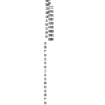
管
无
器
型
线
工
工
工
工
交
业
业
业
业
换
千
百
光
以
机
兆
兆
纤
太
光
光
收
网
纤
纤
发
交
收
收
器
换
发
发
机
机
器
器
架
全
国
产
自
主
可
控
工
业
交
换
机
全
国
产
自