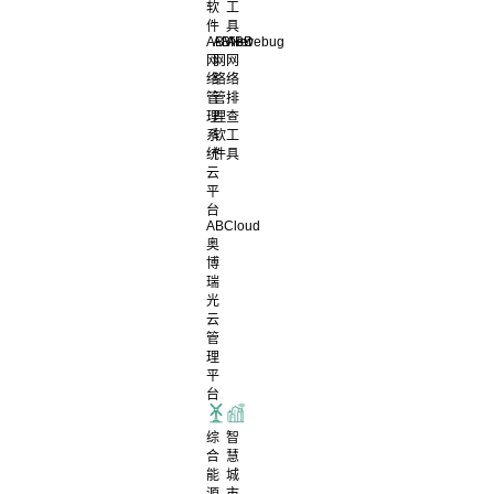
软
工
件
具
ABView
ABNet
ABDebug
网
网
网
络
络
络
管
管
排
理
理
查
系
软
工
统
件
具
云
平
台
ABCloud
奥
博
瑞
光
云
管
理
平
台
综
智
合
慧
能
城
源
市