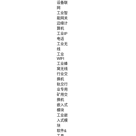
设备联
网
工业智
能网关
边缘计
算机
工业IP
电话
工业无
线
工业
WIFI
工业蜂
窝无线
行业交
换机
轨交行
业专用
矿用交
换机
嵌入式
模块
工业嵌
入式模
块
软件&