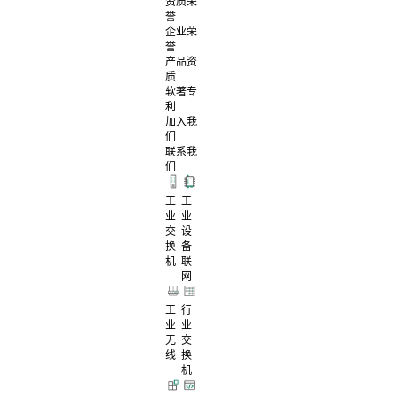
资质荣
誉
企业荣
誉
产品资
质
软著专
利
加入我
们
联系我
们
工
工
业
业
交
设
换
备
机
联
网
工
行
业
业
无
交
线
换
机