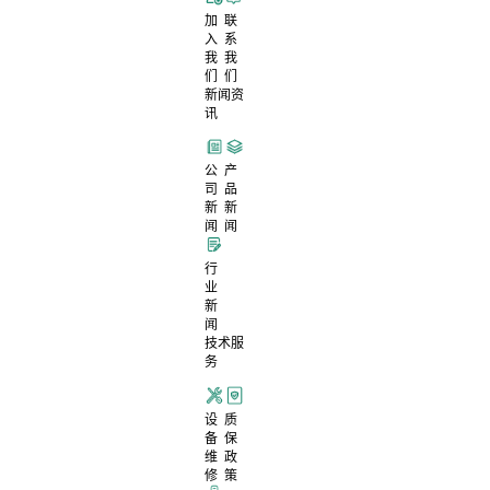
加
联
入
系
我
我
们
们
新闻资
讯
公
产
司
品
新
新
闻
闻
行
业
新
闻
技术服
务
设
质
备
保
维
政
修
策