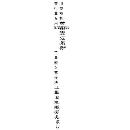
交
用
行
交
业
换
专
机
用
本
本
EN50155
安
安
型
型
交
无
换
线
AP
机
工
业
嵌
入
式
模
块
工
工
业
业
以
级
太
无
网
线
模
核
块
心
模
块