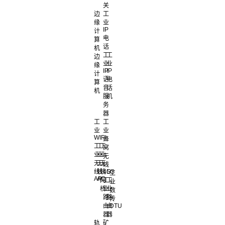
关
边
工
缘
业
IP
计
电
算
话
机
工
工
边
业
业
缘
IP
IP
计
语
电
算
音
话
机
服
机
务
器
工
工
业
业
WIFI
蜂
工
工
工
窝
业
业
业
无
无
无
无
线
线
线
线
4G
5G
工
AP
AC
网
工
工
业
桥
业
业
数
路
路
传
由
由
DTU
器
器
轨
矿