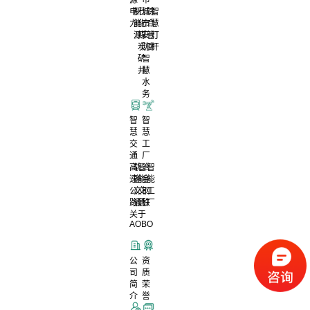
电
新
石
城
综
智
力
能
化
市
合
慧
源
煤
安
管
灯
炭
防
廊
杆
矿
智
井
慧
水
务
智
智
慧
慧
交
工
通
厂
高
轨
智
冶
智
速
道
能
金
能
公
交
交
钢
工
路
通
通
铁
厂
关于
AOBO
公
资
司
质
简
荣
介
誉