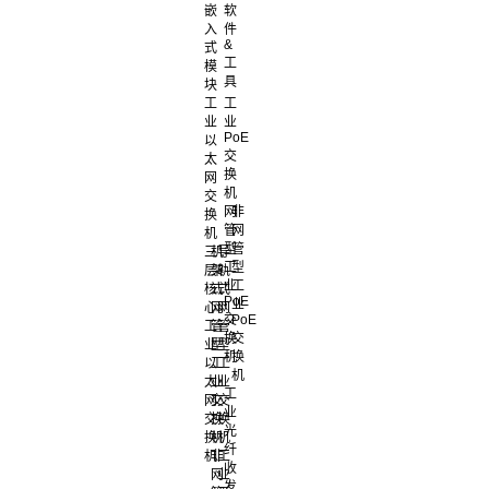
嵌
软
入
件
&
式
工
模
具
块
工
工
业
业
PoE
以
交
太
换
网
机
交
网
非
换
管
网
机
型
管
三
机
导
工
型
层
架
轨
业
工
核
式
式
PoE
业
心
网
网
交
PoE
工
管
管
换
交
业
型
型
机
换
以
工
工
机
太
业
业
工
网
交
交
业
交
换
换
光
换
机
机
纤
机
非
工
收
网
业
发