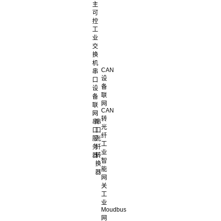
主
可
控
工
业
交
换
机
CAN
串
设
口
备
设
联
备
网
联
CAN
网
转
串
串
光
口
口
纤
服
光
工
务
纤
业
器
转
智
换
能
器
网
关
工
业
Moudbus
网