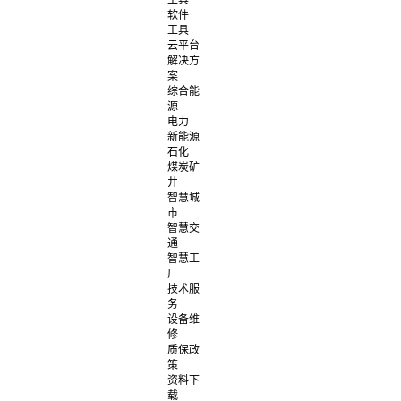
工具
软件
工具
云平台
解决方
案
综合能
源
电力
新能源
石化
煤炭矿
井
智慧城
市
智慧交
通
智慧工
厂
技术服
务
设备维
修
质保政
策
资料下
载