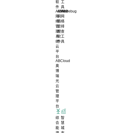
软
工
件
具
ABView
ABNet
ABDebug
网
网
网
络
络
络
管
管
排
理
理
查
系
软
工
统
件
具
云
平
台
ABCloud
奥
博
瑞
光
云
管
理
平
台
综
智
合
慧
能
城
源
市