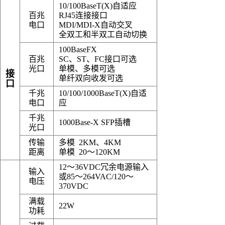
10/100BaseT(X)自适应
百兆
RJ45连接接口
电口
MDI/MDI-X自动交叉
全双工和半双工自动切换
100BaseFX
百兆
SC、ST、FC接口可选
光口
单模、多模可选
接
单纤双向收发可选
口
千兆
10/100/1000BaseT(X)自适
电口
应
千兆
1000Base-X SFP插槽
光口
传输
多模
2KM、4KM
距离
单模
20～120KM
12～36VDC冗余电源输入
输入
或85～264VAC/120～
电压
370VDC
满载
22W
功耗