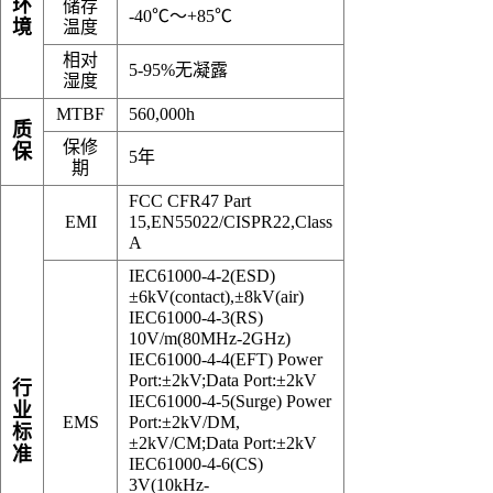
环
储存
-40℃～+85℃
境
温度
相对
5-95%无凝露
湿度
MTBF
560,000h
质
保修
保
5年
期
FCC CFR47 Part
EMI
15,EN55022/CISPR22,Class
A
IEC61000-4-2(ESD)
±6kV(contact),±8kV(air)
IEC61000-4-3(RS)
10V/m(80MHz-2GHz)
IEC61000-4-4(EFT) Power
Port:±2kV;Data Port:±2kV
行
IEC61000-4-5(Surge) Power
业
EMS
Port:±2kV/DM,
标
±2kV/CM;Data Port:±2kV
准
IEC61000-4-6(CS)
3V(10kHz-