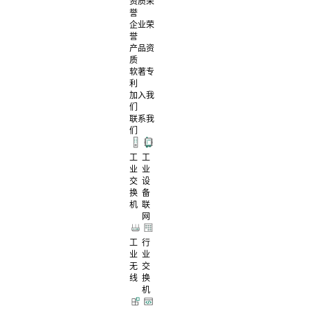
资质荣
誉
企业荣
誉
产品资
质
软著专
利
加入我
们
联系我
们
工
工
业
业
交
设
换
备
机
联
网
工
行
业
业
无
交
线
换
机