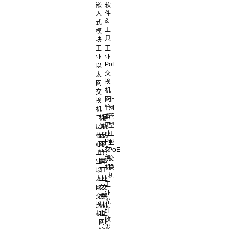
嵌
软
入
件
&
式
工
模
具
块
工
工
业
业
PoE
以
交
太
换
网
机
交
网
非
换
管
网
机
型
管
三
机
导
工
型
层
架
轨
业
工
核
式
式
PoE
业
心
网
网
交
PoE
工
管
管
换
交
业
型
型
机
换
以
工
工
机
太
业
业
工
网
交
交
业
交
换
换
光
换
机
机
纤
机
非
工
收
网
业
发