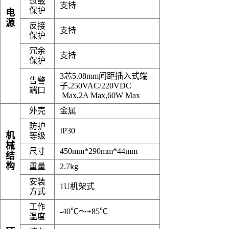
过载
支持
保护
电
源
反接
支持
保护
冗余
支持
保护
3芯5.08mm间距插入式端
告警
子,250VAC/220VDC
端口
Max,2A Max,60W Max
外壳
金属
防护
IP30
机
等级
械
尺寸
450mm*290mm*44mm
结
构
重量
2.7kg
安装
1U机架式
方式
工作
-40℃～+85℃
温度