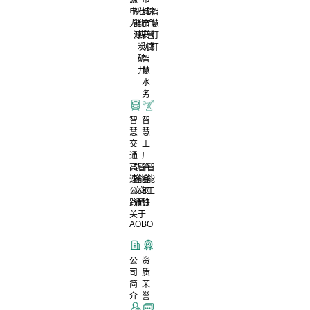
电
新
石
城
综
智
力
能
化
市
合
慧
源
煤
安
管
灯
炭
防
廊
杆
矿
智
井
慧
水
务
智
智
慧
慧
交
工
通
厂
高
轨
智
冶
智
速
道
能
金
能
公
交
交
钢
工
路
通
通
铁
厂
关于
AOBO
公
资
司
质
简
荣
介
誉