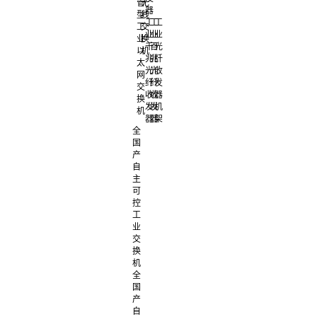
管
无
器
型
线
工
工
工
工
交
业
业
业
业
换
千
百
光
以
机
兆
兆
纤
太
光
光
收
网
纤
纤
发
交
收
收
器
换
发
发
机
机
器
器
架
全
国
产
自
主
可
控
工
业
交
换
机
全
国
产
自