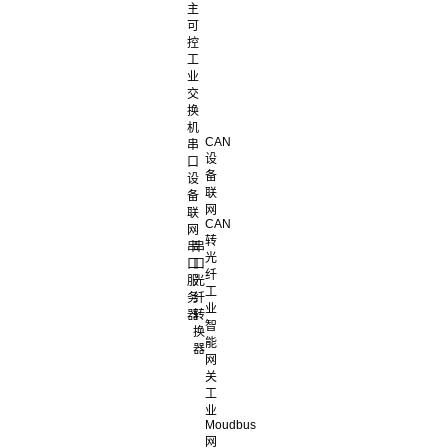
主
可
控
工
业
交
换
机
CAN
串
设
口
备
设
联
备
网
联
CAN
网
转
串
串
光
口
口
纤
服
光
工
务
纤
业
器
转
智
换
能
器
网
关
工
业
Moudbus
网