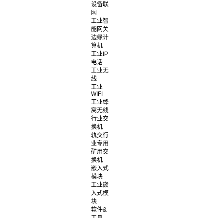
设备联
网
工业智
能网关
边缘计
算机
工业IP
电话
工业无
线
工业
WIFI
工业蜂
窝无线
行业交
换机
轨交行
业专用
矿用交
换机
嵌入式
模块
工业嵌
入式模
块
软件&