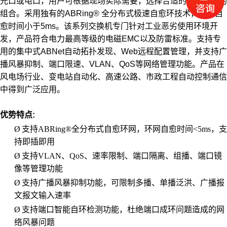
光口或电口，用户可根据现场实际需要，选择合适的光电模块的
组合。采用独有的ABRing® 全分布式极速自愈环技术，网络自
愈时间小于5ms。该系列交换机专门针对工业恶劣使用环境开
发，产品符合电力最高等级的电磁EMC以及防雷标准。支持专
用的集中式ABNet自动拓扑发现、Web远程配置管理，并支持广
播风暴抑制、端口限速、VLAN、QoS等网络管理功能。产品在
风电场行业、变电站自动化、高速公路、市政工程自动控制通信
中得到广泛应用。
优势特点:
Ø
支持
ABRing®全分布式自愈环网，环网自愈时间<5ms，支
持即插即用
Ø
支持
VLAN、QoS、速率限制、端口隔离、组播、端口镜
像等管理功能
Ø
支持广播风暴抑制功能，可限制多播、单播泛洪、广播报
文报文输入速率
Ø
支持端口智能自环检测功能，杜绝端口成环问题造成的网
络风暴问题