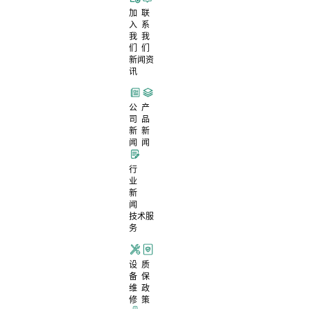
加
联
入
系
我
我
们
们
新闻资
讯
公
产
司
品
新
新
闻
闻
行
业
新
闻
技术服
务
设
质
备
保
维
政
修
策