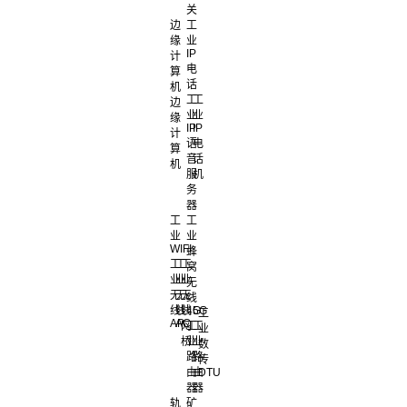
关
边
工
缘
业
IP
计
电
算
话
机
工
工
边
业
业
缘
IP
IP
计
语
电
算
音
话
机
服
机
务
器
工
工
业
业
WIFI
蜂
工
工
工
窝
业
业
业
无
无
无
无
线
线
线
线
4G
5G
工
AP
AC
网
工
工
业
桥
业
业
数
路
路
传
由
由
DTU
器
器
轨
矿