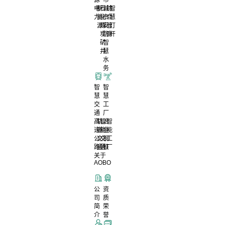
电
新
石
城
综
智
力
能
化
市
合
慧
源
煤
安
管
灯
炭
防
廊
杆
矿
智
井
慧
水
务
智
智
慧
慧
交
工
通
厂
高
轨
智
冶
智
速
道
能
金
能
公
交
交
钢
工
路
通
通
铁
厂
关于
AOBO
公
资
司
质
简
荣
介
誉