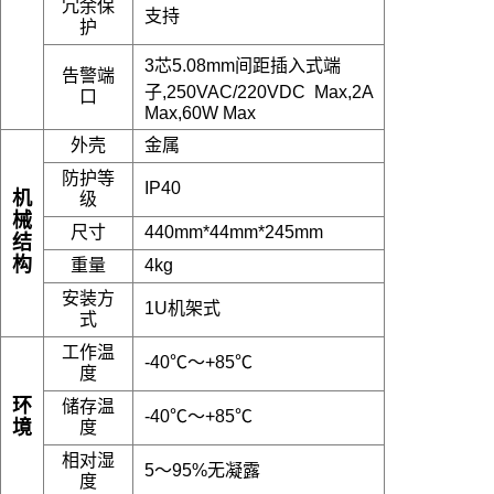
冗余保
支持
护
3芯5.08mm间距插入式端
告警端
子,250VAC/220VDC Max,2A
口
Max,60W Max
外壳
金属
防护等
IP40
机
级
械
尺寸
440mm*44mm*245mm
结
构
重量
4kg
安装方
1U机架式
式
工作温
-40℃～+85℃
度
环
储存温
-40℃～+85℃
境
度
相对湿
5～95%无凝露
度