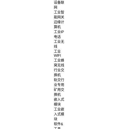
设备联
网
工业智
能网关
边缘计
算机
工业IP
电话
工业无
线
工业
WIFI
工业蜂
窝无线
行业交
换机
轨交行
业专用
矿用交
换机
嵌入式
模块
工业嵌
入式模
块
软件&