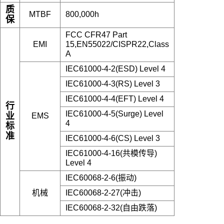
质
MTBF
800,000h
保
FCC CFR47 Part
EMI
15,EN55022/CISPR22,Class
A
IEC61000-4-2(ESD) Level 4
IEC61000-4-3(RS) Level 3
IEC61000-4-4(EFT) Level 4
行
IEC61000-4-5(Surge) Level
业
EMS
4
标
准
IEC61000-4-6(CS) Level 3
IEC61000-4-16(共模传导)
Level 4
IEC60068-2-6(振动)
机械
IEC60068-2-27(冲击)
IEC60068-2-32(自由跌落)