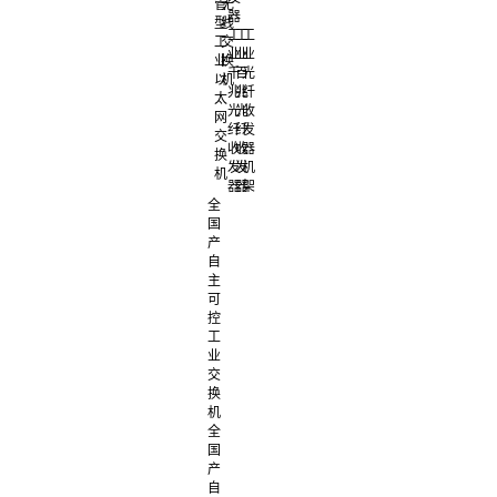
管
无
器
型
线
工
工
工
工
交
业
业
业
业
换
千
百
光
以
机
兆
兆
纤
太
光
光
收
网
纤
纤
发
交
收
收
器
换
发
发
机
机
器
器
架
全
国
产
自
主
可
控
工
业
交
换
机
全
国
产
自