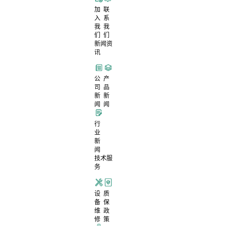
加
联
入
系
我
我
们
们
新闻资
讯
公
产
司
品
新
新
闻
闻
行
业
新
闻
技术服
务
设
质
备
保
维
政
修
策