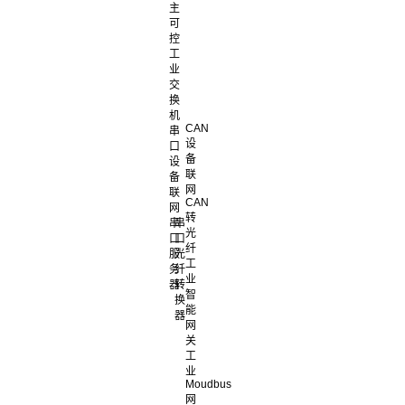
主
可
控
工
业
交
换
机
CAN
串
设
口
备
设
联
备
网
联
CAN
网
转
串
串
光
口
口
纤
服
光
工
务
纤
业
器
转
智
换
能
器
网
关
工
业
Moudbus
网