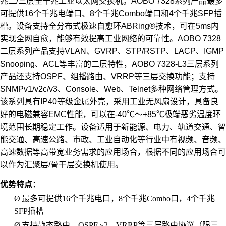
兆二/三层全千兆工业以太网交换机。AOBO 7328系列产品最多
可提供16个千兆电端口、8个千兆Combo端口和4个千兆SFP插
槽。设备支持全分布式极速自愈环ABRing®技术，可在5ms内
实现全网自愈，能够有效提高工业网络的可靠性。AOBO 7328
二层系列产品支持VLAN、GVRP、STP/RSTP、LACP、IGMP
Snooping、ACL等丰富的二层特性，AOBO 7328-L3三层系列
产品还支持OSPF、组播路由、VRRP等三层交换功能；支持
SNMPv1/v2c/v3、Console、Web、Telnet多种网络管理方式。
该系列具有IP40等级金属外壳，采用工业无风扇设计，具备良
好的电磁兼容EMC性能，可以在-40℃～+85℃极端恶劣温度环
境范围长期稳定工作。设备适用于新能源、电力、轨道交通、智
能交通、高速公路、市政、工业自动化等行业中有视频、音频、
高速数据等高带宽业务需求的应用场合，根据不同的应用场合可
以作为汇聚层/骨干层交换机使用。
优势特点：
Ø
最多可提供
16个千兆电口，8个千兆Combo口，4个千兆
SFP插槽
Ø
支持静态路由、
OSPF v2、VRRP等三层路由协议（限三