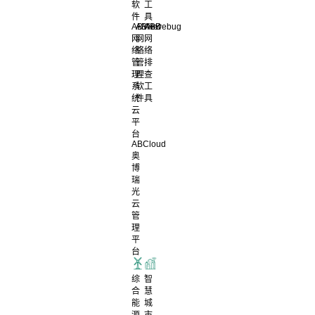
软
工
件
具
ABView
ABNet
ABDebug
网
网
网
络
络
络
管
管
排
理
理
查
系
软
工
统
件
具
云
平
台
ABCloud
奥
博
瑞
光
云
管
理
平
台
综
智
合
慧
能
城
源
市