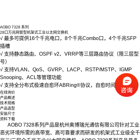
AOBO 7328 系列
28口万兆网管型机架式工业以太网交换机
√ 最多可提供16个千兆电口，8个千兆Combo口，4个千兆SFP
插槽
√ 支持静态路由、OSPF v2、VRRP等三层路由协议（限三层型
号）
√ 支持VLAN、QoS、GVRP、LACP、RSTP/MSTP、IGMP
Snooping、ACL等管理功能
√ 支持全分布式极速自愈环ABRing®协议，自愈时间<5ms
在线询价
产品概述
技术规格
产品选型
安装尺寸
资料下载
AOBO 7328系列产品是杭州奥博瑞光通信有限公司针对工业
恶劣环境所需的高带宽、高可靠要求而研发的机架式工业级全千