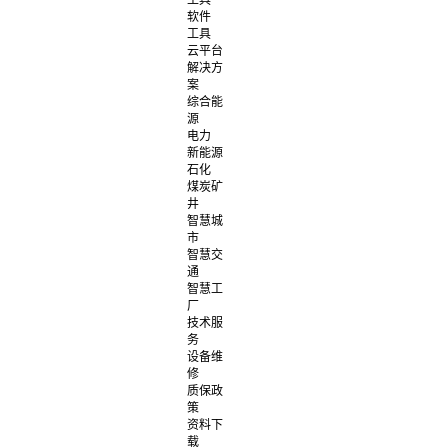
工具
软件
工具
云平台
解决方
案
综合能
源
电力
新能源
石化
煤炭矿
井
智慧城
市
智慧交
通
智慧工
厂
技术服
务
设备维
修
质保政
策
资料下
载