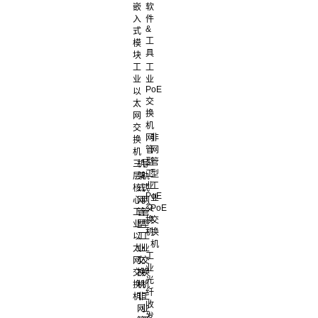
嵌
软
入
件
&
式
工
模
具
块
工
工
业
业
PoE
以
交
太
换
网
机
交
网
非
换
管
网
机
型
管
三
机
导
工
型
层
架
轨
业
工
核
式
式
PoE
业
心
网
网
交
PoE
工
管
管
换
交
业
型
型
机
换
以
工
工
机
太
业
业
工
网
交
交
业
交
换
换
光
换
机
机
纤
机
非
工
收
网
业
发