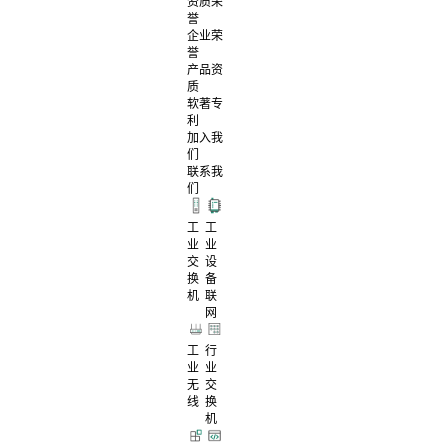
资质荣
誉
企业荣
誉
产品资
质
软著专
利
加入我
们
联系我
们
工
工
业
业
交
设
换
备
机
联
网
工
行
业
业
无
交
线
换
机