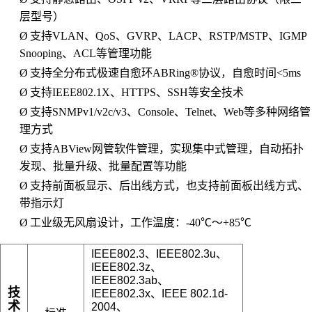
层型号）
Ø
支持
VLAN、QoS、GVRP、LACP、RSTP/MSTP、IGMP
Snooping、ACL等管理功能
Ø
支持全分布式极速自愈环
ABRing®协议，自愈时间<5ms
Ø
支持
IEEE802.1X、HTTPS、SSH等安全技术
Ø
支持
SNMPv1/v2c/v3、Console、Telnet、Web等多种网络管
理方式
Ø
支持
ABView网管软件管理，实现集中式管理，自动拓扑
发现、批量升级、批量配置等功能
Ø
支持前面板显示、后出线方式，也支持前面板出线方式、
带指示灯
Ø
工业级无风扇设计，工作温度：
-40℃～+85℃
IEEE802.3、IEEE802.3u、
IEEE802.3z、
IEEE802.3ab、
技
IEEE802.3x、IEEE 802.1d-
术
2004、