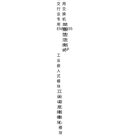
交
用
行
交
业
换
专
机
用
本
本
EN50155
安
安
型
型
交
无
换
线
AP
机
工
业
嵌
入
式
模
块
工
工
业
业
以
级
太
无
网
线
模
核
块
心
模
块