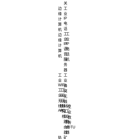
关
边
工
缘
业
IP
计
电
算
话
机
工
工
边
业
业
缘
IP
IP
计
语
电
算
音
话
机
服
机
务
器
工
工
业
业
WIFI
蜂
工
工
工
窝
业
业
业
无
无
无
无
线
线
线
线
4G
5G
工
AP
AC
网
工
工
业
桥
业
业
数
路
路
传
由
由
DTU
器
器
轨
矿