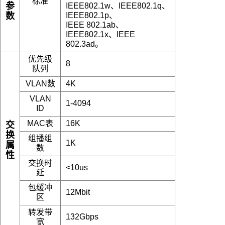
标准
参
IEEE802.1w、IEEE802.1q、
数
IEEE802.1p、
IEEE 802.1ab、
IEEE802.1x、IEEE
802.3ad。
优先级
8
队列
VLAN数
4K
VLAN
1-4094
ID
MAC表
16K
交
换
组播组
1K
属
数
性
交换时
<10us
延
包缓冲
12Mbit
区
转发带
132Gbps
宽