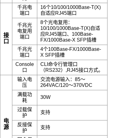
千兆电
16个10/100/1000Base-T(X)
端口
自适应RJ45端口
8个光电复用：
千兆光
10/100/1000Base-T(X)自适
电复用
应RJ45端口、100Base-
接
端口
FX/1000Base-X SFP插槽
口
千兆光
4个100Base-FX/1000Base-
端口
X SFP插槽
Console
CLI命令行管理口
口
（RS232）,RJ45接口方式。
输入电
交流
电源输入：85～
压
264VAC/120～370VDC
满载
功
30W
耗
过载保
支持
护
电
反接保
源
支持
护