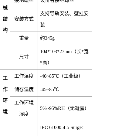
接地螺丝
设备有接地螺丝
械
支持导轨安装、壁挂安
结
安装方式
装
构
重量
约345g
104*103*27mm（长*宽
尺寸
*高）
工作温度
-40~85℃（工业级）
工
作
储存温度
-45~85℃
环
工作环境
5%~95%RH（无凝露）
境
湿度
IEC 61000-4-5 Surge：