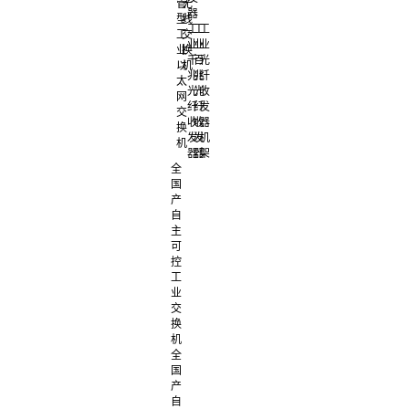
管
无
器
型
线
工
工
工
工
交
业
业
业
业
换
千
百
光
以
机
兆
兆
纤
太
光
光
收
网
纤
纤
发
交
收
收
器
换
发
发
机
机
器
器
架
全
国
产
自
主
可
控
工
业
交
换
机
全
国
产
自