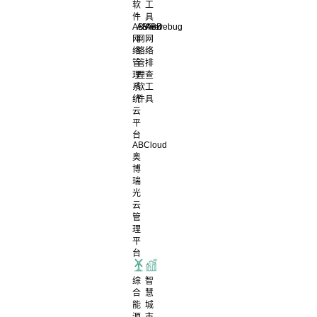
软
工
件
具
ABView
ABNet
ABDebug
网
网
网
络
络
络
管
管
排
理
理
查
系
软
工
统
件
具
云
平
台
ABCloud
奥
博
瑞
光
云
管
理
平
台
综
智
合
慧
能
城
源
市