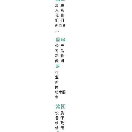
加
联
入
系
我
我
们
们
新闻资
讯
公
产
司
品
新
新
闻
闻
行
业
新
闻
技术服
务
设
质
备
保
维
政
修
策