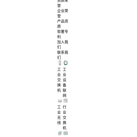
资质荣
誉
企业荣
誉
产品资
质
软著专
利
加入我
们
联系我
们
工
工
业
业
交
设
换
备
机
联
网
工
行
业
业
无
交
线
换
机