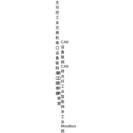
主
可
控
工
业
交
换
机
CAN
串
设
口
备
设
联
备
网
联
CAN
网
转
串
串
光
口
口
纤
服
光
工
务
纤
业
器
转
智
换
能
器
网
关
工
业
Moudbus
网