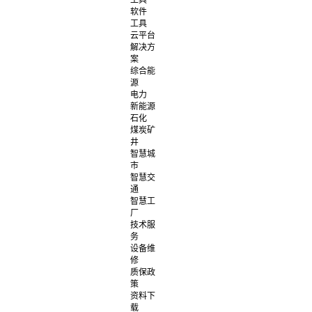
工具
软件
工具
云平台
解决方
案
综合能
源
电力
新能源
石化
煤炭矿
井
智慧城
市
智慧交
通
智慧工
厂
技术服
务
设备维
修
质保政
策
资料下
载