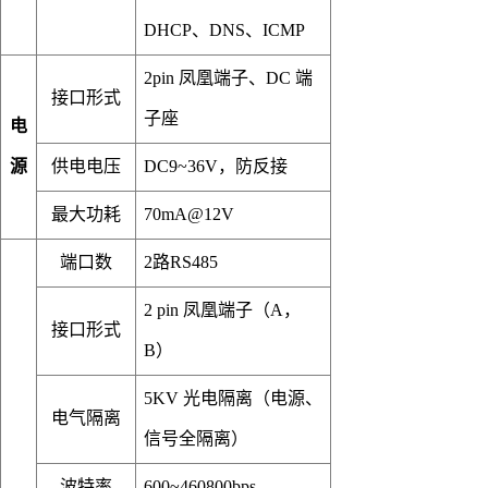
DHCP、DNS、ICMP
2pin 凤凰端子、DC 端
接口形式
子座
电
源
供电电压
DC9~36V，防反接
最大功耗
70mA@12V
端口数
2路RS485
2 pin 凤凰端子（A，
接口形式
B）
5KV 光电隔离（电源、
电气隔离
信号全隔离）
波特率
600~460800bps