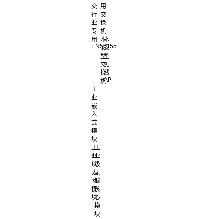
交
用
行
交
业
换
专
机
用
本
本
EN50155
安
安
型
型
交
无
换
线
AP
机
工
业
嵌
入
式
模
块
工
工
业
业
以
级
太
无
网
线
模
核
块
心
模
块