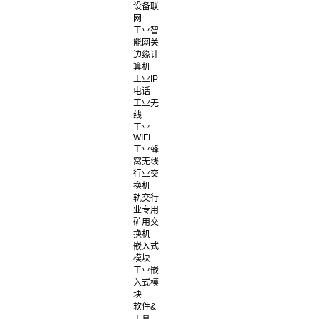
设备联
网
工业智
能网关
边缘计
算机
工业IP
电话
工业无
线
工业
WIFI
工业蜂
窝无线
行业交
换机
轨交行
业专用
矿用交
换机
嵌入式
模块
工业嵌
入式模
块
软件&