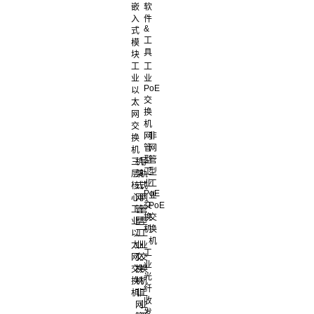
嵌
软
入
件
&
式
工
模
具
块
工
工
业
业
PoE
以
交
太
换
网
机
交
网
非
换
管
网
机
型
管
三
机
导
工
型
层
架
轨
业
工
核
式
式
PoE
业
心
网
网
交
PoE
工
管
管
换
交
业
型
型
机
换
以
工
工
机
太
业
业
工
网
交
交
业
交
换
换
光
换
机
机
纤
机
非
工
收
网
业
发