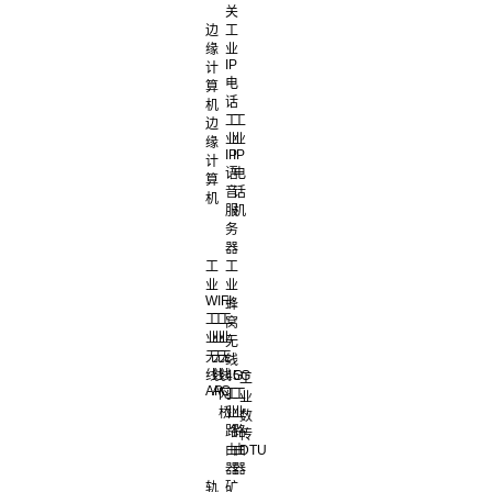
关
边
工
缘
业
IP
计
电
算
话
机
工
工
边
业
业
缘
IP
IP
计
语
电
算
音
话
机
服
机
务
器
工
工
业
业
WIFI
蜂
工
工
工
窝
业
业
业
无
无
无
无
线
线
线
线
4G
5G
工
AP
AC
网
工
工
业
桥
业
业
数
路
路
传
由
由
DTU
器
器
轨
矿