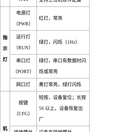
电源灯
红灯，常亮
（PWR）
运行灯
指
绿灯，闪烁（1Hz）
（RUN）
示
灯
串口灯
绿灯，串口有数据时闪
（PORT）
烁或常亮
网口灯
黄灯常亮，绿灯闪烁
短按，设备复位；长按
按键
5S 以上，设备恢复出
（CFG）
厂
机