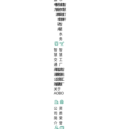
电
新
石
城
综
智
力
能
化
市
合
慧
源
煤
安
管
灯
炭
防
廊
杆
矿
智
井
慧
水
务
智
智
慧
慧
交
工
通
厂
高
轨
智
冶
智
速
道
能
金
能
公
交
交
钢
工
路
通
通
铁
厂
关于
AOBO
公
资
司
质
简
荣
介
誉