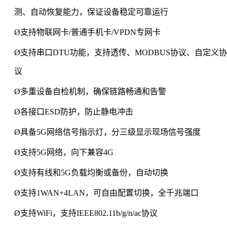
测、自动恢复能力，保证设备稳定可靠运行
Ø
支持物联网卡
/普通手机卡/VPDN专网卡
Ø
支持串口
DTU功能，支持透传、MODBUS协议、自定义协
议
Ø
多重设备自检机制，确保链路畅通和告警
Ø
各接口
ESD防护，防止静电冲击
Ø
具备
5G
网络信号指示灯，分三级显示现场信号强度
Ø
支持
5
G网络
，
向下兼容
4G
Ø
支持有线和
5G负载均衡或备份，自动切换
Ø
支持
1WAN+4
LAN
，
可自由配置切换，全千兆端口
Ø
支持
WiFi
，支持
IEEE802.11b/g/n
/ac协议