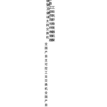
管
无
器
型
线
工
工
工
工
交
业
业
业
业
换
千
百
光
以
机
兆
兆
纤
太
光
光
收
网
纤
纤
发
交
收
收
器
换
发
发
机
机
器
器
架
全
国
产
自
主
可
控
工
业
交
换
机
全
国
产
自