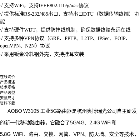
√
支持
WiFi
，支持
IEEE802.11b/g/n
/ac协议
√
提供标准
RS-232/485串口，支持串口DTU（数据传输终端）功
能
√
支持硬件
WDT，提供防掉线机制，确保数据终端永远在线
√
支持
多种
VPN协议（
GRE
、
PPTP、L2TP、IPSec、
EOIP
、
open
VPN
、
N2N
）协议
√
采用
钣
金冷轧钢外壳
，
支持挂耳安装
在线询价
产品概述
技术规格
产品选型
安装尺寸
资料下载
AOBO W3105 工业5G路由器是杭州奥博瑞光公司自主研发
的新一代移动路由器，它融合了5G/4G、2.4G WiFi和
5.8G WiFi、路由、交换、网管、VPN、防火墙、安全等技术，