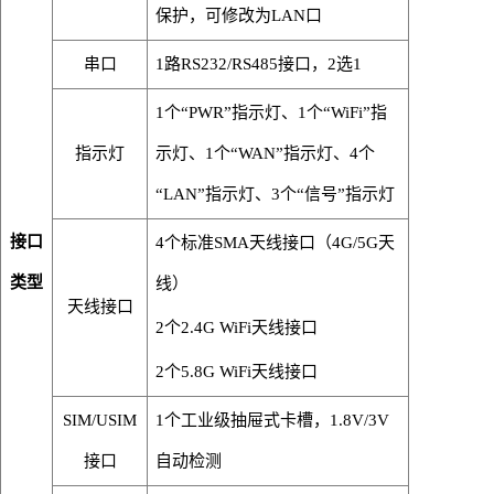
保护，可修改为
LAN
口
串口
1
路
RS232/RS485
接口
，
2
选
1
1个“PWR”指示灯
、
1个“WiFi”指
指示灯
示灯
、
1个“WAN”指示灯
、
4个
“LAN”指示灯
、
3个“信号”指示灯
接口
4个标准SMA天线接口（4G/5G天
类型
线）
天线接口
2个2.4G WiFi天线接口
2个5.8G WiFi天线接口
SIM/USIM
1个工业级抽屉式卡槽，1.8V/3V
接口
自动检测