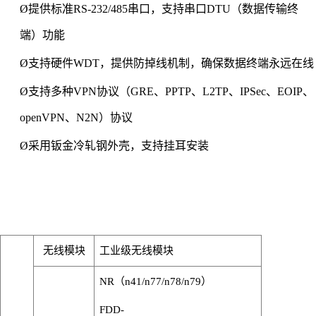
Ø
提供标准
RS-232/485串口，支持串口DTU（数据传输终
端）功能
Ø
支持硬件
WDT，提供防掉线机制，确保数据终端永远在线
Ø
支持
多种
VPN协议（
GRE
、
PPTP、L2TP、IPSec、
EOIP
、
open
VPN
、
N2N
）协议
Ø
采用
钣
金冷轧钢外壳
，
支持挂耳安装
无线模块
工业级无线模块
NR（n41/n77/n78/n79）
FDD-