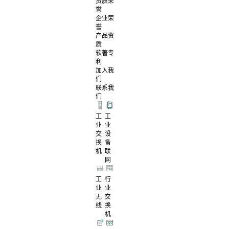
资质荣
誉
企业荣
誉
产品资
质
软著专
利
加入我
们
联系我
们
工
工
业
业
交
设
换
备
机
联
网
工
行
业
业
无
交
线
换
机