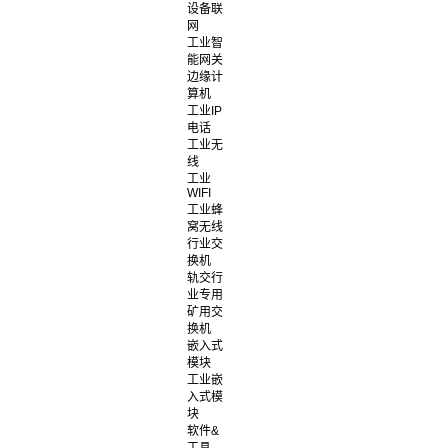
设备联
网
工业智
能网关
边缘计
算机
工业IP
电话
工业无
线
工业
WIFI
工业蜂
窝无线
行业交
换机
轨交行
业专用
矿用交
换机
嵌入式
模块
工业嵌
入式模
块
软件&