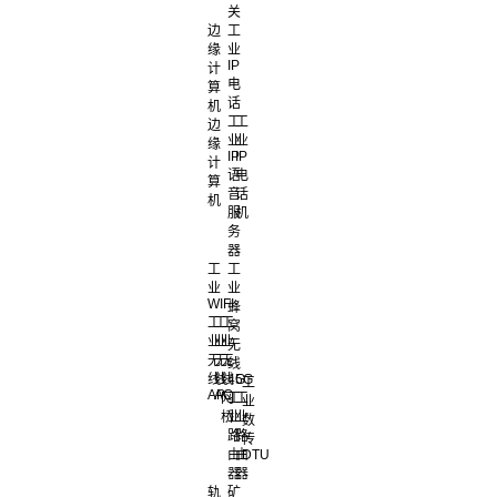
关
边
工
缘
业
IP
计
电
算
话
机
工
工
边
业
业
缘
IP
IP
计
语
电
算
音
话
机
服
机
务
器
工
工
业
业
WIFI
蜂
工
工
工
窝
业
业
业
无
无
无
无
线
线
线
线
4G
5G
工
AP
AC
网
工
工
业
桥
业
业
数
路
路
传
由
由
DTU
器
器
轨
矿