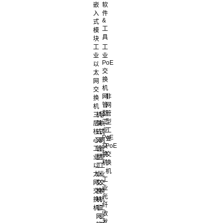
嵌
软
入
件
&
式
工
模
具
块
工
工
业
业
PoE
以
交
太
换
网
机
交
网
非
换
管
网
机
型
管
三
机
导
工
型
层
架
轨
业
工
核
式
式
PoE
业
心
网
网
交
PoE
工
管
管
换
交
业
型
型
机
换
以
工
工
机
太
业
业
工
网
交
交
业
交
换
换
光
换
机
机
纤
机
非
工
收
网
业
发