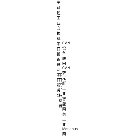
主
可
控
工
业
交
换
机
CAN
串
设
口
备
设
联
备
网
联
CAN
网
转
串
串
光
口
口
纤
服
光
工
务
纤
业
器
转
智
换
能
器
网
关
工
业
Moudbus
网