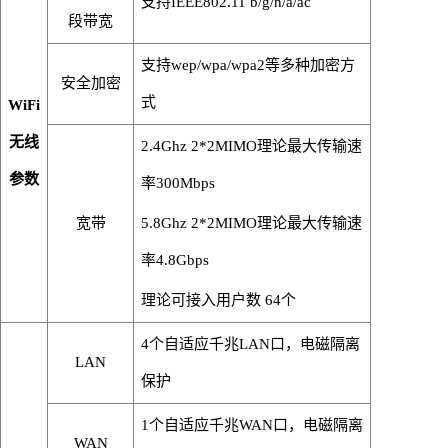
支持
IEEE802.11 b/g/n/a/ac
段带宽
支持
wep/wpa/wpa2
等多种加密方
安全加密
式
WiFi
无线
2.4Ghz 2*2MIMO
理论最大传输速
参数
率
300Mbps
宽带
5.8Ghz 2*2MIMO
理论最大传输速
率
4.8Gbps
理论可接入用户数
64
个
4个
自适应千兆
LAN
口
，
电磁隔离
LAN
保护
1
个自适应千兆
WAN
口，电磁隔离
WAN