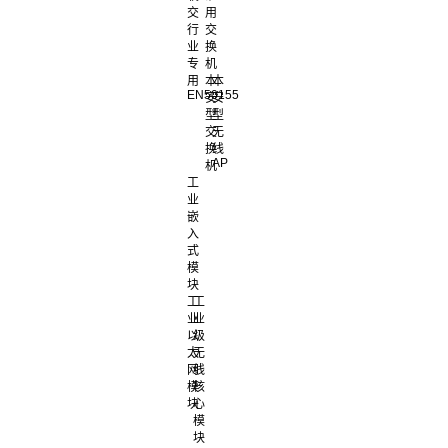
交
用
行
交
业
换
专
机
用
本
本
EN50155
安
安
型
型
交
无
换
线
AP
机
工
业
嵌
入
式
模
块
工
工
业
业
以
级
太
无
网
线
模
核
块
心
模
块