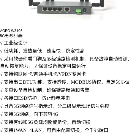
AOBO W3105
5G无线路由器
√
工业级设计
√
低功耗
，发热量低，速度快，稳定性高
√
采用软硬件看门狗及多级链路检测机制，具备故障自动检测、
自动恢复能力，
√
保证设备稳定可靠运行
√
支持物联网卡
/普通手机卡/VPDN专网卡
√
支持串口
DTU功能，支持透传、MODBUS协议、自定义协议
√
多重设备自检机制，确保链路畅通和告警
√
各接口
ESD防护，防止静电冲击
√
具备
5G
网络信号指示灯，分三级显示现场信号强度
√
支持
5
G网络
，
向下兼容
4G
√
支持有线和
5G负载均衡或备份，自动切换
√
支持
1WAN+4
LAN
，
可自由配置切换，全千兆端口