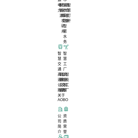
电
新
石
城
综
智
力
能
化
市
合
慧
源
煤
安
管
灯
炭
防
廊
杆
矿
智
井
慧
水
务
智
智
慧
慧
交
工
通
厂
高
轨
智
冶
智
速
道
能
金
能
公
交
交
钢
工
路
通
通
铁
厂
关于
AOBO
公
资
司
质
简
荣
介
誉