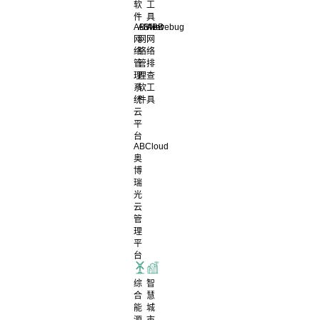
软
工
件
具
ABView
ABNet
ABDebug
网
网
网
络
络
络
管
管
排
理
理
查
系
软
工
统
件
具
云
平
台
ABCloud
奥
博
瑞
光
云
管
理
平
台
综
智
合
慧
能
城
源
市