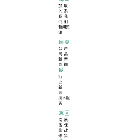
加
联
入
系
我
我
们
们
新闻资
讯
公
产
司
品
新
新
闻
闻
行
业
新
闻
技术服
务
设
质
备
保
维
政
修
策