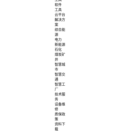
工具
软件
工具
云平台
解决方
案
综合能
源
电力
新能源
石化
煤炭矿
井
智慧城
市
智慧交
通
智慧工
厂
技术服
务
设备维
修
质保政
策
资料下
载