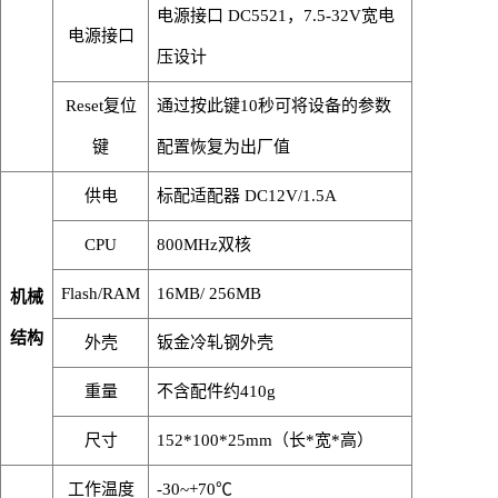
电源接口
DC5521，7.5-32V宽电
电源接口
压设计
Reset复位
通过按此键
10秒可将设备的参数
键
配置恢复为出厂值
供电
标配适配器
DC12V/1.5A
CPU
800MHz双核
Flash/RAM
16MB/ 256MB
机械
结构
外壳
钣金冷轧钢外壳
重量
不含配件约
410g
尺寸
15
2
*100*25mm
（长
*宽*高）
工作温度
-30~+70℃