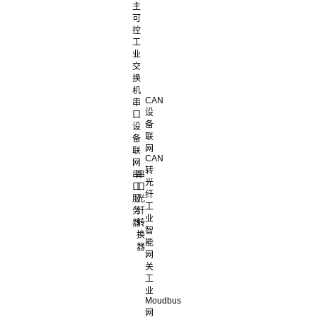
主
可
控
工
业
交
换
机
CAN
串
设
口
备
设
联
备
网
联
CAN
网
转
串
串
光
口
口
纤
服
光
工
务
纤
业
器
转
智
换
能
器
网
关
工
业
Moudbus
网