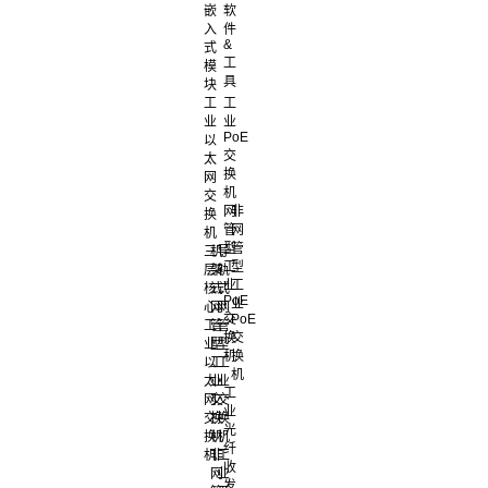
嵌
软
入
件
&
式
工
模
具
块
工
工
业
业
PoE
以
交
太
换
网
机
交
网
非
换
管
网
机
型
管
三
机
导
工
型
层
架
轨
业
工
核
式
式
PoE
业
心
网
网
交
PoE
工
管
管
换
交
业
型
型
机
换
以
工
工
机
太
业
业
工
网
交
交
业
交
换
换
光
换
机
机
纤
机
非
工
收
网
业
发