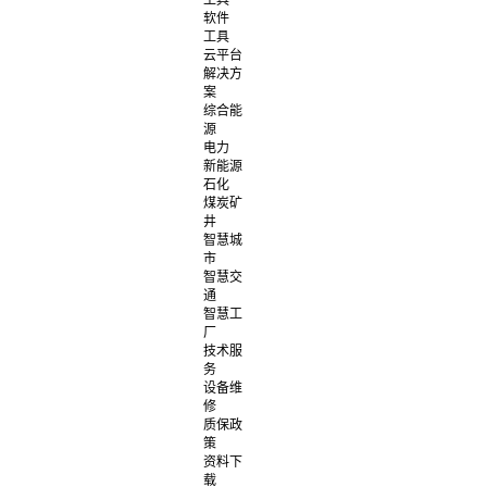
工具
软件
工具
云平台
解决方
案
综合能
源
电力
新能源
石化
煤炭矿
井
智慧城
市
智慧交
通
智慧工
厂
技术服
务
设备维
修
质保政
策
资料下
载