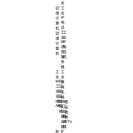
关
边
工
缘
业
IP
计
电
算
话
机
工
工
边
业
业
缘
IP
IP
计
语
电
算
音
话
机
服
机
务
器
工
工
业
业
WIFI
蜂
工
工
工
窝
业
业
业
无
无
无
无
线
线
线
线
4G
5G
工
AP
AC
网
工
工
业
桥
业
业
数
路
路
传
由
由
DTU
器
器
轨
矿