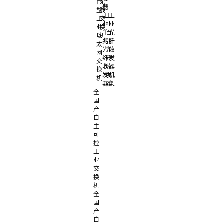
管
无
器
型
线
工
工
工
工
交
业
业
业
业
换
千
百
光
以
机
兆
兆
纤
太
光
光
收
网
纤
纤
发
交
收
收
器
换
发
发
机
机
器
器
架
全
国
产
自
主
可
控
工
业
交
换
机
全
国
产
自