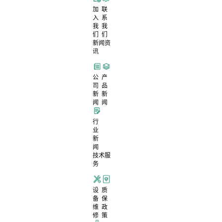
加
联
入
系
我
我
们
们
新闻资
讯
公
产
司
品
新
新
闻
闻
行
业
新
闻
技术服
务
设
质
备
保
维
政
修
策