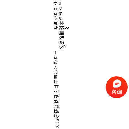
交
用
行
交
业
换
专
机
用
本
本
EN50155
安
安
型
型
交
无
换
线
AP
机
工
业
嵌
入
式
模
块
工
工
业
业
以
级
太
无
网
线
模
核
块
心
模
块