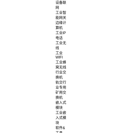
设备联
网
工业智
能网关
边缘计
算机
工业IP
电话
工业无
线
工业
WIFI
工业蜂
窝无线
行业交
换机
轨交行
业专用
矿用交
换机
嵌入式
模块
工业嵌
入式模
块
软件&