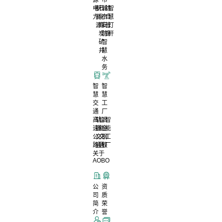
电
新
石
城
综
智
力
能
化
市
合
慧
源
煤
安
管
灯
炭
防
廊
杆
矿
智
井
慧
水
务
智
智
慧
慧
交
工
通
厂
高
轨
智
冶
智
速
道
能
金
能
公
交
交
钢
工
路
通
通
铁
厂
关于
AOBO
公
资
司
质
简
荣
介
誉