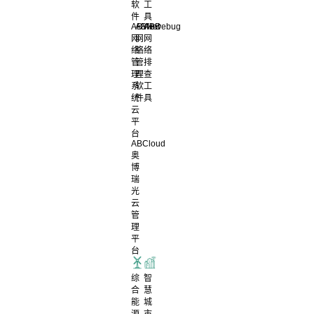
软
工
件
具
ABView
ABNet
ABDebug
网
网
网
络
络
络
管
管
排
理
理
查
系
软
工
统
件
具
云
平
台
ABCloud
奥
博
瑞
光
云
管
理
平
台
综
智
合
慧
能
城
源
市