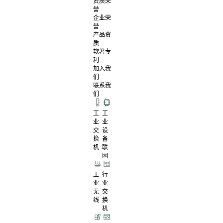
资质荣
誉
企业荣
誉
产品资
质
软著专
利
加入我
们
联系我
们
工
工
业
业
交
设
换
备
机
联
网
工
行
业
业
无
交
线
换
机