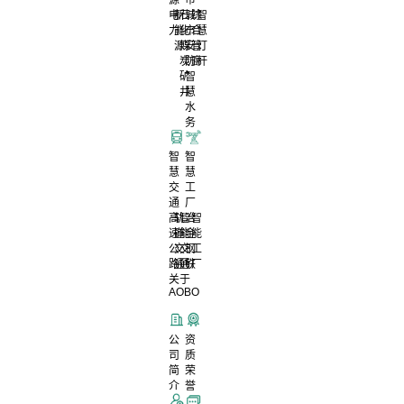
电
新
石
城
综
智
力
能
化
市
合
慧
源
煤
安
管
灯
炭
防
廊
杆
矿
智
井
慧
水
务
智
智
慧
慧
交
工
通
厂
高
轨
智
冶
智
速
道
能
金
能
公
交
交
钢
工
路
通
通
铁
厂
关于
AOBO
公
资
司
质
简
荣
介
誉