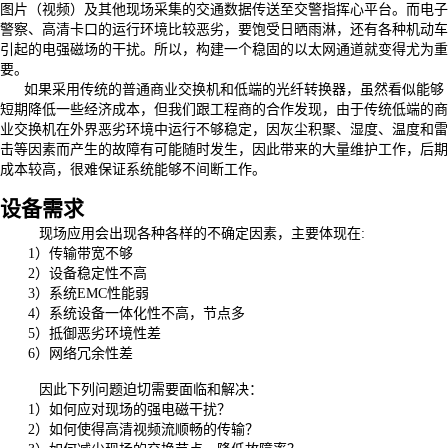
图片（视频）及其他现场采集的交通数据传送至交警指挥心平台。而电子
警察、高清卡口的运行环境比较恶劣，要饱受日晒雨淋，还有各种机动车
引起的电强磁场的干扰。所以，构建一个稳固的以太网通道就变得尤为重
要。
如果采用传统的普通商业交换机和低端的光纤转换器，虽然看似能够
短期降低一些经济成本，但我们跟工程商的合作发现，由于传统低端的商
业交换机在外界恶劣环境中运行不够稳定，因灰尘积聚、湿度、温度和雷
击等因素而产生的故障有可能随时发生，因此带来的大量维护工作，后期
成本较高，很难保证系统能够不间断工作。
设备需求
现场应用会出现各种各样的不确定因素，主要体现在
:
1）
传输带宽不够
2）
设备稳定性不高
3）
系统
EMC性能弱
4）
系统设备一体化性不高，节点多
5）
抵御恶劣环境性差
6）
网络冗余性差
因此下列问题迫切需要面临和解决：
1）
如何应对现场的强电磁干扰？
2）
如何使得高清视频流顺畅的传输？