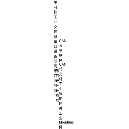
主
可
控
工
业
交
换
机
CAN
串
设
口
备
设
联
备
网
联
CAN
网
转
串
串
光
口
口
纤
服
光
工
务
纤
业
器
转
智
换
能
器
网
关
工
业
Moudbus
网