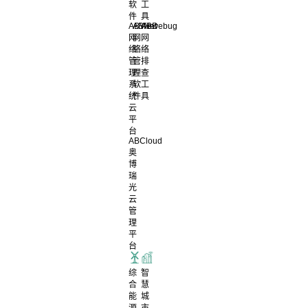
软
工
件
具
ABView
ABNet
ABDebug
网
网
网
络
络
络
管
管
排
理
理
查
系
软
工
统
件
具
云
平
台
ABCloud
奥
博
瑞
光
云
管
理
平
台
综
智
合
慧
能
城
源
市