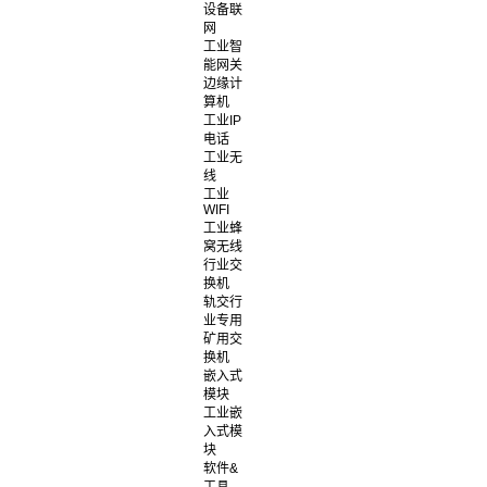
设备联
网
工业智
能网关
边缘计
算机
工业IP
电话
工业无
线
工业
WIFI
工业蜂
窝无线
行业交
换机
轨交行
业专用
矿用交
换机
嵌入式
模块
工业嵌
入式模
块
软件&