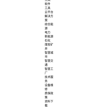
工具
软件
工具
云平台
解决方
案
综合能
源
电力
新能源
石化
煤炭矿
井
智慧城
市
智慧交
通
智慧工
厂
技术服
务
设备维
修
质保政
策
资料下
载