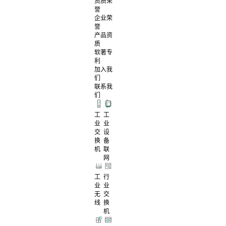
资质荣
誉
企业荣
誉
产品资
质
软著专
利
加入我
们
联系我
们
工
工
业
业
交
设
换
备
机
联
网
工
行
业
业
无
交
线
换
机