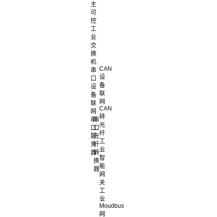
主
可
控
工
业
交
换
机
CAN
串
设
口
备
设
联
备
网
联
CAN
网
转
串
串
光
口
口
纤
服
光
工
务
纤
业
器
转
智
换
能
器
网
关
工
业
Moudbus
网