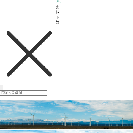
资
料
下
载