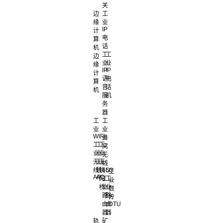
关
边
工
缘
业
IP
计
电
算
话
机
工
工
边
业
业
缘
IP
IP
计
语
电
算
音
话
机
服
机
务
器
工
工
业
业
WIFI
蜂
工
工
工
窝
业
业
业
无
无
无
无
线
线
线
线
4G
5G
工
AP
AC
网
工
工
业
桥
业
业
数
路
路
传
由
由
DTU
器
器
轨
矿