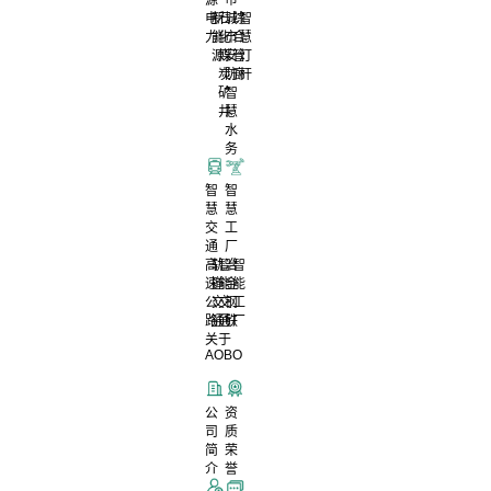
电
新
石
城
综
智
力
能
化
市
合
慧
源
煤
安
管
灯
炭
防
廊
杆
矿
智
井
慧
水
务
智
智
慧
慧
交
工
通
厂
高
轨
智
冶
智
速
道
能
金
能
公
交
交
钢
工
路
通
通
铁
厂
关于
AOBO
公
资
司
质
简
荣
介
誉