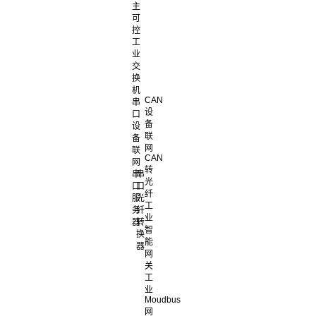
主
可
控
工
业
交
换
机
CAN
串
设
口
备
设
联
备
网
联
CAN
网
转
串
串
光
口
口
纤
服
光
工
务
纤
业
器
转
智
换
能
器
网
关
工
业
Moudbus
网