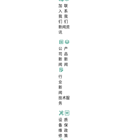
加
联
入
系
我
我
们
们
新闻资
讯
公
产
司
品
新
新
闻
闻
行
业
新
闻
技术服
务
设
质
备
保
维
政
修
策