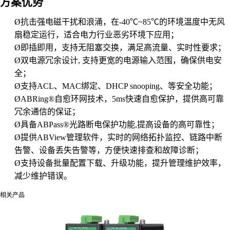
方案优势
Ø
抗击强电磁干扰和浪涌，在-40℃~85℃的环境温度中无风
扇稳定运行，适合电力行业恶劣环境下应用；
Ø
即插即用，支持无阻塞交换，满足高流量、实时性要求；
Ø
双电源冗余设计, 支持更宽的电源输入范围，确保供电安
全；
Ø
支持ACL、MAC绑定、DHCP snooping、等安全功能；
Ø
ABRing®自愈环网技术，5ms快速自愈保护，提供高可靠
冗余通信的保证；
Ø
具备ABPass®光路断电保护功能,提高设备的高可靠性；
Ø
提供ABView管理软件，实时的网络拓扑监控、链路中断
告警、设备丢失告警等，方便快速排查和故障诊断；
Ø
支持设备批量配置下载、升级功能，提升管理维护效率，
减少维护错误。
相关产品