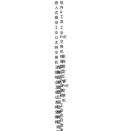
嵌
软
入
件
&
式
工
模
具
块
工
工
业
业
PoE
以
交
太
换
网
机
交
网
非
换
管
网
机
型
管
三
机
导
工
型
层
架
轨
业
工
核
式
式
PoE
业
心
网
网
交
PoE
工
管
管
换
交
业
型
型
机
换
以
工
工
机
太
业
业
工
网
交
交
业
交
换
换
光
换
机
机
纤
机
非
工
收
网
业
发