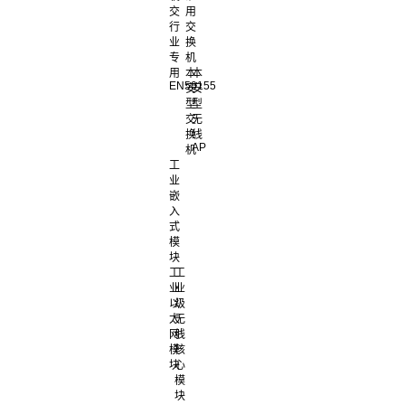
交
用
行
交
业
换
专
机
用
本
本
EN50155
安
安
型
型
交
无
换
线
AP
机
工
业
嵌
入
式
模
块
工
工
业
业
以
级
太
无
网
线
模
核
块
心
模
块