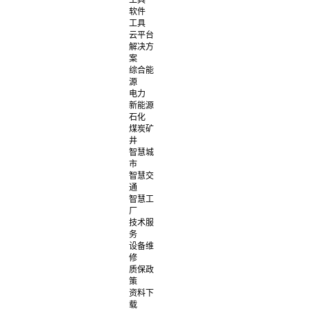
工具
软件
工具
云平台
解决方
案
综合能
源
电力
新能源
石化
煤炭矿
井
智慧城
市
智慧交
通
智慧工
厂
技术服
务
设备维
修
质保政
策
资料下
载