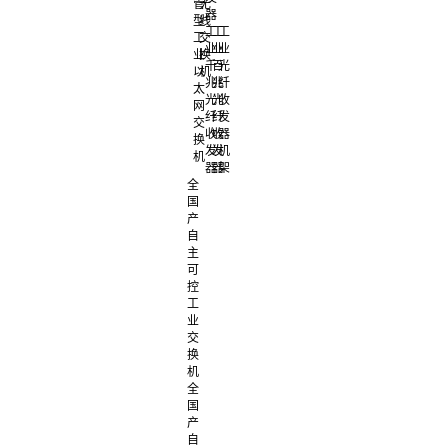
管
无
器
型
线
工
工
工
工
交
业
业
业
业
换
千
百
光
以
机
兆
兆
纤
太
光
光
收
网
纤
纤
发
交
收
收
器
换
发
发
机
机
器
器
架
全
国
产
自
主
可
控
工
业
交
换
机
全
国
产
自