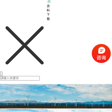
资
料
下
载