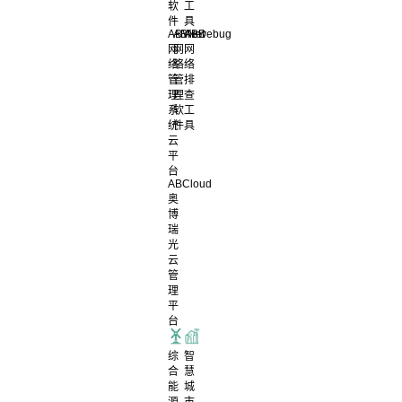
软
工
件
具
ABView
ABNet
ABDebug
网
网
网
络
络
络
管
管
排
理
理
查
系
软
工
统
件
具
云
平
台
ABCloud
奥
博
瑞
光
云
管
理
平
台
综
智
合
慧
能
城
源
市