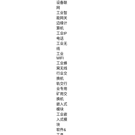
设备联
网
工业智
能网关
边缘计
算机
工业IP
电话
工业无
线
工业
WIFI
工业蜂
窝无线
行业交
换机
轨交行
业专用
矿用交
换机
嵌入式
模块
工业嵌
入式模
块
软件&