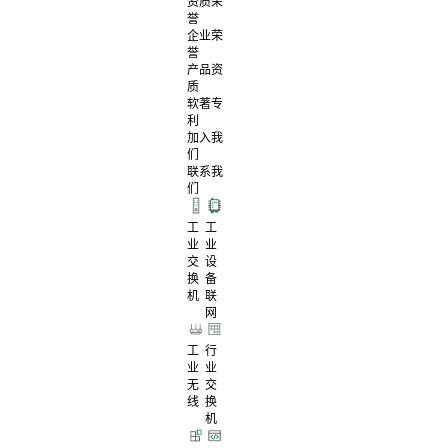
资质荣
誉
企业荣
誉
产品资
质
软著专
利
加入我
们
联系我
们
工
工
业
业
交
设
换
备
机
联
网
工
行
业
业
无
交
线
换
机